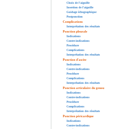
Choix de l'aiguille
Insertion de l'aiguille
Guidage échographique
Postponction
Complications
Interprétation des résultats
Ponction pleurale
Indications
Contre-indications
Procédure
Complications
Interprétation des résultats
Ponction d'ascite
Indications
Contre-indications
Procédure
Complications
Interprétation des résultats
Ponction articulaire du genou
Indications
Contre-indications
Procédure
Complications
Interprétation des résultats
Ponction péricardique
Indications
Contre-indications