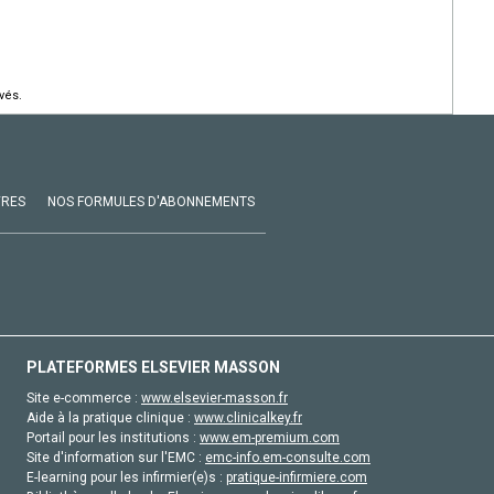
vés.
VRES
NOS FORMULES D'ABONNEMENTS
PLATEFORMES ELSEVIER MASSON
Site e-commerce :
www.elsevier-masson.fr
Aide à la pratique clinique :
www.clinicalkey.fr
Portail pour les institutions :
www.em-premium.com
Site d'information sur l'EMC :
emc-info.em-consulte.com
E-learning pour les infirmier(e)s :
pratique-infirmiere.com