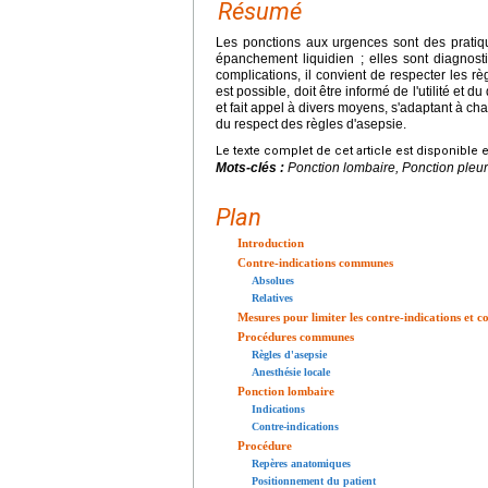
Résumé
Les ponctions aux urgences sont des pratique
épanchement liquidien ; elles sont diagnosti
complications, il convient de respecter les r
est possible, doit être informé de l'utilité et 
et fait appel à divers moyens, s'adaptant à c
du respect des règles d'asepsie.
Le texte complet de cet article est disponible 
Mots-clés :
Ponction lombaire, Ponction pleur
Plan
Introduction
Contre-indications communes
Absolues
Relatives
Mesures pour limiter les contre-indications et c
Procédures communes
Règles d'asepsie
Anesthésie locale
Ponction lombaire
Indications
Contre-indications
Procédure
Repères anatomiques
Positionnement du patient