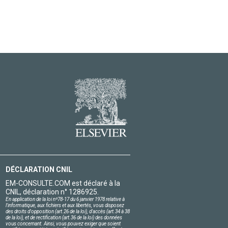
DÉCLARATION CNIL
EM-CONSULTE.COM est déclaré à la
CNIL, déclaration n° 1286925.
En application de la loi nº78-17 du 6 janvier 1978 relative à
l'informatique, aux fichiers et aux libertés, vous disposez
des droits d'opposition (art.26 de la loi), d'accès (art.34 à 38
de la loi), et de rectification (art.36 de la loi) des données
vous concernant. Ainsi, vous pouvez exiger que soient