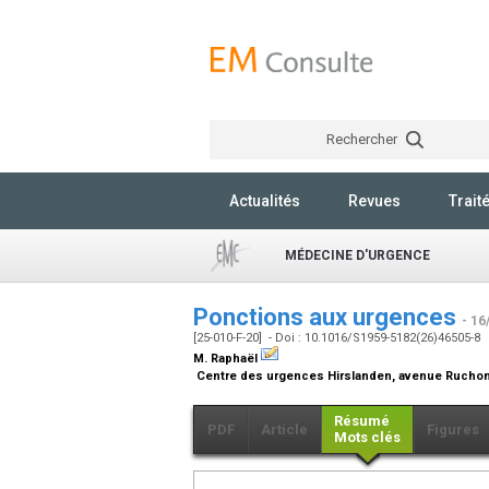
Rechercher
Actualités
Revues
Trait
MÉDECINE D'URGENCE
Ponctions aux urgences
- 16
[25-010-F-20] - Doi : 10.1016/S1959-5182(26)46505-8
M. Raphaël
Centre des urgences Hirslanden, avenue Ruchon
Résumé
PDF
Article
Figures
Mots clés