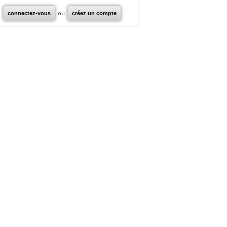
connectez-vous
ou
créez un compte