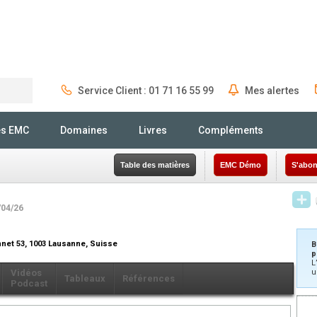
Service Client : 01 71 16 55 99
Mes alertes
Rechercher
és EMC
Domaines
Livres
Compléments
Table des matières
EMC Démo
S'abon
/04/26
net 53, 1003 Lausanne, Suisse
B
p
L
Vidéos
u
Tableaux
Références
Podcast