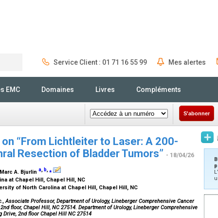
Service Client : 01 71 16 55 99
Mes alertes
Rechercher
és EMC
Domaines
Livres
Compléments
S'abonner
on “From Lichtleiter to Laser: A 200-
hral Resection of Bladder Tumors”
- 18/04/26
B
p
a
,
b
,
⁎
 Marc A. Bjurlin
L
u
na at Chapel Hill, Chapel Hill, NC
ty of North Carolina at Chapel Hill, Chapel Hill, NC
Sc., Associate Professor, Department of Urology, Lineberger Comprehensive Cancer
, 2nd floor, Chapel Hill, NC 27514. Department of Urology, Lineberger Comprehensive
g Drive, 2nd floor Chapel Hill NC 27514