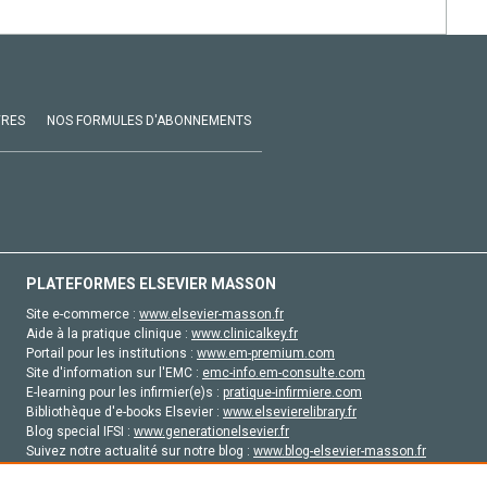
VRES
NOS FORMULES D'ABONNEMENTS
PLATEFORMES ELSEVIER MASSON
Site e-commerce :
www.elsevier-masson.fr
Aide à la pratique clinique :
www.clinicalkey.fr
Portail pour les institutions :
www.em-premium.com
Site d'information sur l'EMC :
emc-info.em-consulte.com
E-learning pour les infirmier(e)s :
pratique-infirmiere.com
Bibliothèque d'e-books Elsevier :
www.elsevierelibrary.fr
Blog special IFSI :
www.generationelsevier.fr
Suivez notre actualité sur notre blog :
www.blog-elsevier-masson.fr
Site d'emploi en santé :
emploisante.com