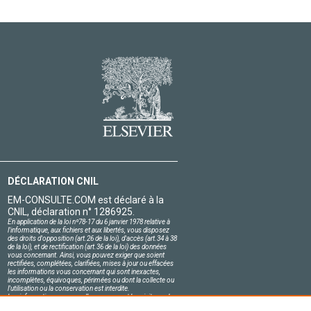
DÉCLARATION CNIL
EM-CONSULTE.COM est déclaré à la
CNIL, déclaration n° 1286925.
En application de la loi nº78-17 du 6 janvier 1978 relative à
l'informatique, aux fichiers et aux libertés, vous disposez
des droits d'opposition (art.26 de la loi), d'accès (art.34 à 38
de la loi), et de rectification (art.36 de la loi) des données
vous concernant. Ainsi, vous pouvez exiger que soient
rectifiées, complétées, clarifiées, mises à jour ou effacées
les informations vous concernant qui sont inexactes,
incomplètes, équivoques, périmées ou dont la collecte ou
l'utilisation ou la conservation est interdite.
Les informations personnelles concernant les visiteurs de
notre site, y compris leur identité, sont confidentielles.