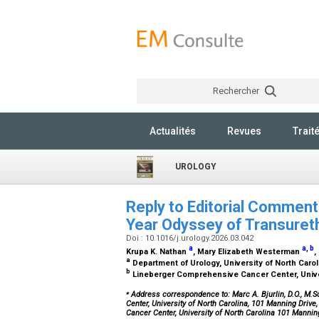
Rechercher
Actualités
Revues
Trait
UROLOGY
Reply to Editorial Comment 
Year Odyssey of Transuret
Doi : 10.1016/j.urology.2026.03.042
a
a
,
b
Krupa K. Nathan
, Mary Elizabeth Westerman
,
a
Department of Urology, University of North Caroli
b
Lineberger Comprehensive Cancer Center, Universi
⁎
Address correspondence to: Marc A. Bjurlin, D.O., M.
Center, University of North Carolina, 101 Manning Drive
Cancer Center, University of North Carolina 101 Mannin