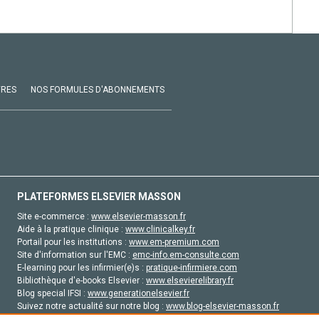
VRES
NOS FORMULES D'ABONNEMENTS
PLATEFORMES ELSEVIER MASSON
Site e-commerce :
www.elsevier-masson.fr
Aide à la pratique clinique :
www.clinicalkey.fr
Portail pour les institutions :
www.em-premium.com
Site d'information sur l'EMC :
emc-info.em-consulte.com
E-learning pour les infirmier(e)s :
pratique-infirmiere.com
Bibliothèque d'e-books Elsevier :
www.elsevierelibrary.fr
Blog special IFSI :
www.generationelsevier.fr
Suivez notre actualité sur notre blog :
www.blog-elsevier-masson.fr
Site d'emploi en santé :
emploisante.com