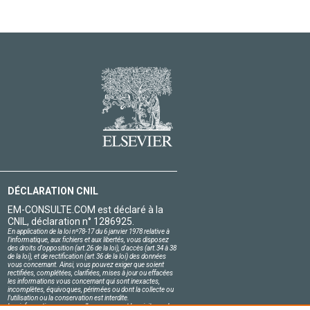
DÉCLARATION CNIL
EM-CONSULTE.COM est déclaré à la
CNIL, déclaration n° 1286925.
En application de la loi nº78-17 du 6 janvier 1978 relative à
l'informatique, aux fichiers et aux libertés, vous disposez
des droits d'opposition (art.26 de la loi), d'accès (art.34 à 38
de la loi), et de rectification (art.36 de la loi) des données
vous concernant. Ainsi, vous pouvez exiger que soient
rectifiées, complétées, clarifiées, mises à jour ou effacées
les informations vous concernant qui sont inexactes,
incomplètes, équivoques, périmées ou dont la collecte ou
l'utilisation ou la conservation est interdite.
Les informations personnelles concernant les visiteurs de