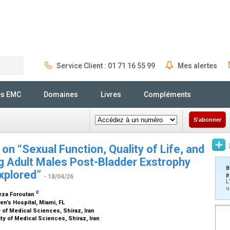
Service Client : 01 71 16 55 99
Mes alertes
Rechercher
és EMC
Domaines
Livres
Compléments
S'abonner
on “Sexual Function, Quality of Life, and
g Adult Males Post-Bladder Exstrophy
B
Explored”
p
- 18/04/26
L
u
c
eza Foroutan
en’s Hospital, Miami, FL
 of Medical Sciences, Shiraz, Iran
ty of Medical Sciences, Shiraz, Iran