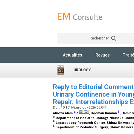
Rechercher
Actualités
Revues
Trait
UROLOGY
Reply to Editorial Comment 
Urinary Continence in Youn
Repair: Interrelationships 
Doi : 10.1016/j.urology.2026.03.041
a
,
⁎
b
Alireza Alam
, Hooman Kamran
, Hamidr
a
Department of Pediatric Urology, Nicklaus Childr
b
Laparoscopy Research Center, Shiraz University
c
Department of Pediatric Surgery, Shiraz Universi