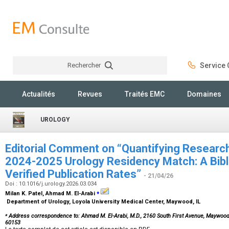
Rechercher
Service C
Rechercher
Actualités
Revues
Traités EMC
Domaines
UROLOGY
Editorial Comment on “Quantifying Research 
2024-2025 Urology Residency Match: A Bibli
Verified Publication Rates”
- 21/04/26
Doi : 10.1016/j.urology.2026.03.034
⁎
Milan K. Patel, Ahmad M. El-Arabi
Department of Urology, Loyola University Medical Center, Maywood, IL
⁎
Address correspondence to: Ahmad M. El-Arabi, M.D., 2160 South First Avenue, Maywood
60153