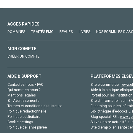
ACCÈS RAPIDES
DOMAINES
TRAITÉS EMC
REVUES
LIVRES
NOS FORMULES D'AB
MON COMPTE
CRÉER UN COMPTE
AIDE & SUPPORT
PLATEFORMES ELSE
Contactez-nous / FAQ
Site e-commerce :
www.el
Qui sommes-nous ?
Aide à la pratique clinique
Mentions légales
Portail pour les institution
© - Avertissements
Site d'information sur l'E
Termes et conditions d'utilisation
E-learning pour les infirmi
Politique rédactionnelle
Bibliothèque d'e-books Els
Politique publicitaire
Blog special IFSI :
www.gen
Cookie settings
Suivez notre actualité sur
Politique de la vie privée
Site d'emploi en santé :
e