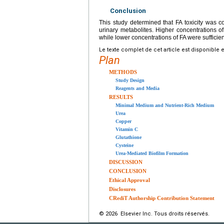
Conclusion
This study determined that FA toxicity was c
urinary metabolites. Higher concentrations o
while lower concentrations of FA were sufficien
Le texte complet de cet article est disponible 
Plan
METHODS
Study Design
Reagents and Media
RESULTS
Minimal Medium and Nutrient-Rich Medium
Urea
Copper
Vitamin C
Glutathione
Cysteine
Urea-Mediated Biofilm Formation
DISCUSSION
CONCLUSION
Ethical Approval
Disclosures
CRediT Authorship Contribution Statement
© 2026 Elsevier Inc. Tous droits réservés.