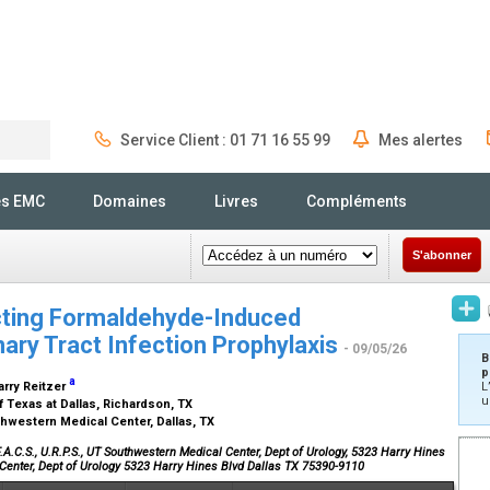
Service Client : 01 71 16 55 99
Mes alertes
Rechercher
és EMC
Domaines
Livres
Compléments
S'abonner
ecting Formaldehyde-Induced
inary Tract Infection Prophylaxis
- 09/05/26
B
p
a
Larry Reitzer
L
u
f Texas at Dallas, Richardson, TX
thwestern Medical Center, Dallas, TX
A.C.S., U.R.P.S., UT Southwestern Medical Center, Dept of Urology, 5323 Harry Hines
 Center, Dept of Urology 5323 Harry Hines Blvd Dallas TX 75390-9110