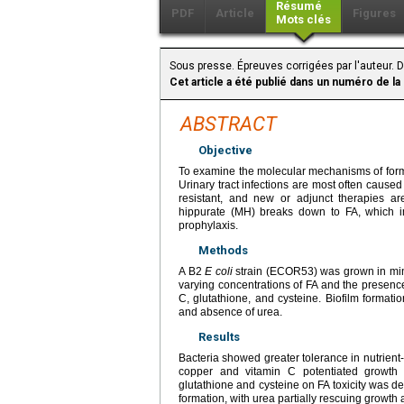
Résumé
PDF
Article
Figures
Mots clés
Sous presse. Épreuves corrigées par l'auteur. 
Cet article a été publié dans un numéro de la
ABSTRACT
Objective
To examine the molecular mechanisms of formal
Urinary tract infections are most often cause
resistant, and new or adjunct therapies a
hippurate (MH) breaks down to FA, which im
prophylaxis.
Methods
A B2
E coli
strain (ECOR53) was grown in mini
varying concentrations of FA and the presence
C, glutathione, and cysteine. Biofilm format
and absence of urea.
Results
Bacteria showed greater tolerance in nutrient
copper and vitamin C potentiated growth inh
glutathione and cysteine on FA toxicity was 
formation, with urea partially rescuing growth