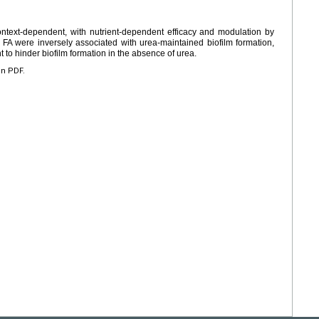
ontext-dependent, with nutrient-dependent efficacy and modulation by
f FA were inversely associated with urea-maintained biofilm formation,
t to hinder biofilm formation in the absence of urea.
en PDF.