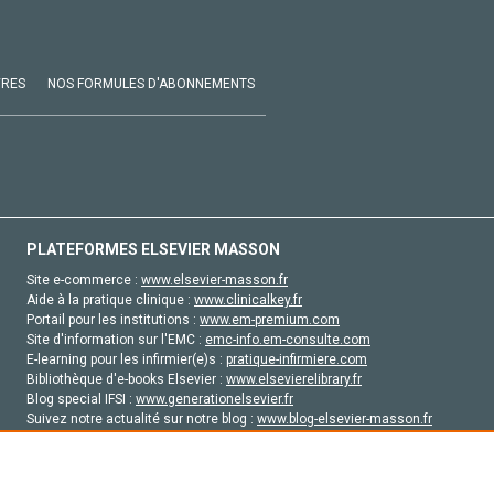
VRES
NOS FORMULES D'ABONNEMENTS
PLATEFORMES ELSEVIER MASSON
Site e-commerce :
www.elsevier-masson.fr
Aide à la pratique clinique :
www.clinicalkey.fr
Portail pour les institutions :
www.em-premium.com
Site d'information sur l'EMC :
emc-info.em-consulte.com
E-learning pour les infirmier(e)s :
pratique-infirmiere.com
Bibliothèque d'e-books Elsevier :
www.elsevierelibrary.fr
Blog special IFSI :
www.generationelsevier.fr
Suivez notre actualité sur notre blog :
www.blog-elsevier-masson.fr
Site d'emploi en santé :
emploisante.com