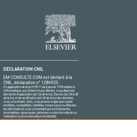
DÉCLARATION CNIL
EM-CONSULTE.COM est déclaré à la
CNIL, déclaration n° 1286925.
En application de la loi nº78-17 du 6 janvier 1978 relative à
l'informatique, aux fichiers et aux libertés, vous disposez
des droits d'opposition (art.26 de la loi), d'accès (art.34 à 38
de la loi), et de rectification (art.36 de la loi) des données
vous concernant. Ainsi, vous pouvez exiger que soient
rectifiées, complétées, clarifiées, mises à jour ou effacées
les informations vous concernant qui sont inexactes,
incomplètes, équivoques, périmées ou dont la collecte ou
l'utilisation ou la conservation est interdite.
Les informations personnelles concernant les visiteurs de
notre site, y compris leur identité, sont confidentielles.
Le responsable du site s'engage sur l'honneur à respecter
les conditions légales de confidentialité applicables en
France et à ne pas divulguer ces informations à des tiers.