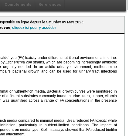
Compléments
Références
Disponible en ligne depuis le Saturday 09 May 2026
 revue,
cliquez ici pour y accéder
dehyde (FA) toxicity under different nutritional environments in urine.
d by
Escherichia coli
strains, which are becoming increasingly antibiotic
re urgently needed. In an acidic urinary environment, methenamine
pairs bacterial growth and can be used for urinary tract infections
mal or nutrient-rich media. Bacterial growth curves were monitored in
 of different substrates commonly found in urine: urea, copper, vitamin
ion was quantified across a range of FA concentrations in the presence
-rich media compared to minimal media. Urea reduced FA toxicity, while
ibition, particularly in nutrient-limited conditions. The impact of
dependent on media type. Biofilm assays showed that FA reduced biofilm
 and attachment.