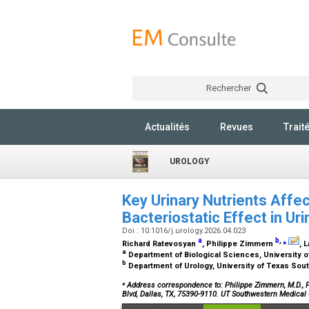
Rechercher
Actualités
Revues
Trait
UROLOGY
Key Urinary Nutrients Aff
Bacteriostatic Effect in Ur
Doi : 10.1016/j.urology.2026.04.023
a
b
,
⁎
Richard Ratevosyan
, Philippe Zimmern
, 
a
Department of Biological Sciences, University o
b
Department of Urology, University of Texas Sou
⁎
Address correspondence to: Philippe Zimmern, M.D., F.
Blvd, Dallas, TX, 75390-9110. UT Southwestern Medical