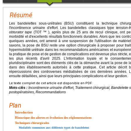
Résumé
Les bandelettes sous-urétrales (BSU) constituent la technique chirur
l'incontinence urinaire d'effort. Les bandelettes classiques type
tension-f
obturator tape
(TOT ™ ), après plus de 25 ans de recul clinique, ont per
morbidité et d'excellents résultats fonctionnels durables. Alors que les cont
quelques années, ont amené à une suspension de l'utilisation de matériel
saxons, la pose de BSU reste une option chirurgicale à proposer pour traite
hypermobilité urétrale dans les recommandations américaines et européenne
la pratique de pose et de gestion de complications est devenue plus stricte, e
les plus récents d'avril 2025. L'information loyale et le consenteme
pluridisciplinaire sont des éléments clés de la démarche avant la pose de la
dans des établissements autorisés à cette pratique. Cet article décrit 
répercussions des controverses médiatisées de ces dernières années.
ensuite détaillées, ainsi que leurs principales complications et leur gestion.
Le texte complet de cet article est disponible en PDF.
Mots-clés :
Incontinence urinaire d'effort, Traitement chirurgical, Bandelette
postopératoires, Recommandations
Plan
Introduction
Historique des alertes et évolution des réglementations
Techniques chirurgicales
Modalités communes aux différents types de bandelettes