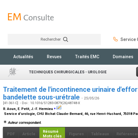
Rechercher
Service C
Rechercher
Actualités
Revues
Traités EMC
Domaines
TECHNIQUES CHIRURGICALES - UROLOGIE
Traitement de l'incontinence urinaire d'effo
bandelette sous-urétrale
- 25/05/26
[41-361-C] - Doi : 10.1016/S1283-0879(26)48748-X
⁎
R. Aoun, E. Petit, J.-F. Hermieu
Service d'urologie, CHU Bichat Claude-Bernard, 46, rue Henri-Huchard, 75018 Pa
Auteur correspondant.
Résumé
PDF
Article
Figures
Tableaux
Référence
Mots clés