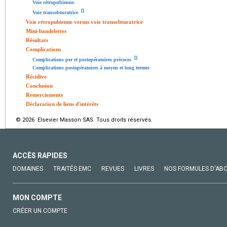
Voie rétropubienne
[
]
Voie transobturatrice
Voie rétropubienne versus voie transobturatrice
Mini-bandelettes
Résultats
Complications
[
]
Complications per et postopératoires précoces
Complications postopératoires à moyen et long termes
Récidive
Conclusion
Remerciements
Déclaration de liens d'intérêts
© 2026 Elsevier Masson SAS. Tous droits réservés.
ACCÈS RAPIDES
DOMAINES
TRAITÉS EMC
REVUES
LIVRES
NOS FORMULES D'AB
MON COMPTE
CRÉER UN COMPTE