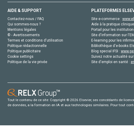
AIDE & SUPPORT
PLATEFORMES ELSE
Contactez-nous / FAQ
Site e-commerce :
www.el
Qui sommes-nous ?
Aide à la pratique clinique
Mentions légales
Portail pour les institution
© - Avertissements
Site d'information sur l'E
Termes et conditions d'utilisation
E-learning pour les infirmi
Politique rédactionnelle
Bibliothèque d'e-books Els
Politique publicitaire
Blog special IFSI :
www.gen
Cookie settings
Suivez notre actualité sur
Politique de la vie privée
Site d'emploi en santé :
e
Tout le contenu de ce site: Copyright © 2026 Elsevier, ses concédants de licence e
de données, a la formation en IA et aux technologies similaires. Pour tout con