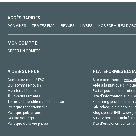
ACCÈS RAPIDES
DOMAINES
TRAITÉS EMC
REVUES
LIVRES
NOS FORMULES D'AB
MON COMPTE
CRÉER UN COMPTE
AIDE & SUPPORT
PLATEFORMES ELSE
Contactez-nous / FAQ
Site e-commerce :
www.el
Qui sommes-nous ?
Aide à la pratique clinique
Mentions légales
Portail pour les institution
© - Avertissements
Site d'information sur l'E
Termes et conditions d'utilisation
E-learning pour les infirmi
Politique rédactionnelle
Bibliothèque d'e-books Els
Politique publicitaire
Blog special IFSI :
www.gen
Cookie settings
Suivez notre actualité sur
Politique de la vie privée
Site d'emploi en santé :
e