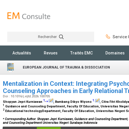
Rechercher
Service C
Rechercher
Actualités
Revues
Traités EMC
Domaines
EUROPEAN JOURNAL OF TRAUMA & DISSOCIATION
Mentalization in Context: Integrating Psychol
Counseling Approaches in Early Relational
Doi : 10.1016/j.ejtd.2026.100705
1
,
⁎
1
Shopyan Jepri Kurniawan
, Bambang Dibyo Wiyono
, Citra Fitri Kholidy
1
Guidance and Counseling Department, Faculty Of Education, Universitas Neger
2
Educational technologyDepartment, Faculty Of Education, Universitas Negeri S
⁎
Corresponding Author. Shopyan Jepri Kurniawan, Guidance and Counseling Department, 
and Counseling Department Universitas Negeri Surabaya Indonesia