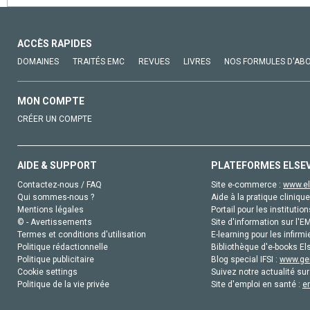
ACCÈS RAPIDES
DOMAINES
TRAITÉS EMC
REVUES
LIVRES
NOS FORMULES D'AB
MON COMPTE
CRÉER UN COMPTE
AIDE & SUPPORT
PLATEFORMES ELSE
Contactez-nous / FAQ
Site e-commerce :
www.el
Qui sommes-nous ?
Aide à la pratique clinique
Mentions légales
Portail pour les institution
© - Avertissements
Site d'information sur l'E
Termes et conditions d'utilisation
E-learning pour les infirmi
Politique rédactionnelle
Bibliothèque d'e-books Els
Politique publicitaire
Blog special IFSI :
www.gen
Cookie settings
Suivez notre actualité sur
Politique de la vie privée
Site d'emploi en santé :
e