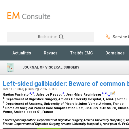
Rechercher
Service C
Rechercher
Actualités
Revues
Traités EMC
Domaines
JOURNAL OF VISCERAL SURGERY
Left-sided gallbladder: Beware of common bi
Doi : 10.1016/j.jviscsurg.2026.05.002
a
,
b
a
a
,
c
,
Gaétan Pasinato
, Jules Le Pessot
, Jean-Marc Regimbeau
⁎
a
Department of Digestive Surgery, Amiens University Hospital, 1, rond-point du
b
Department of Anatomy, University of Picardie Jules-Verne, Amiens, France
c
Complex Surgical Patient Care Simplification Unit, UR-UPJV 7518 SSPC, Clinical
Verne, Amiens cedex 01, France
⁎
Corresponding author: Department of Digestive Surgery, Amiens University Hospital, 1, r
France. Department of Digestive Surgery, Amiens University Hospital 1, rond-point du Pr