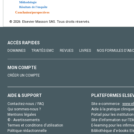
Méthodologie
Résultats de l’enquête
Conclusion/perspectives
© 2026 Elsevier Masson SAS. Tous droits réservés.
ACCÈS RAPIDES
DOMAINES
TRAITÉS EMC
REVUES
LIVRES
NOS FORMULES D'AB
MON COMPTE
CRÉER UN COMPTE
AIDE & SUPPORT
PLATEFORMES ELSE
Contactez-nous / FAQ
Site e-commerce :
www.el
Qui sommes-nous ?
Aide à la pratique clinique
Mentions légales
Portail pour les institution
© - Avertissements
Site d'information sur l'E
Termes et conditions d'utilisation
E-learning pour les infirmi
Politique rédactionnelle
Bibliothèque d'e-books Els