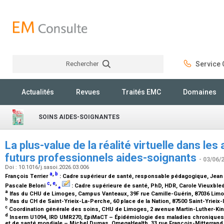
Rechercher
Service C
Rechercher
Actualités
Revues
Traités EMC
Domaines
SOINS AIDES-SOIGNANTES
La plus-value de la réalité virtuelle dans le
futurs professionnels aides-soignants
- 03/06/
Doi : 10.1016/j.sasoi.2026.03.006
a
,
b
François Terrier
:
Cadre supérieur de santé, responsable pédagogique
, Jean
c
,
e
,
Pascale Beloni
⁎
:
Cadre supérieure de santé, PhD, HDR
, Carole Vieuxble
a
Ifas du CHU de Limoges, Campus Vanteaux, 39F rue Camille-Guérin, 87036 Lim
b
Ifas du CH de Saint-Yrieix-La-Perche, 60 place de la Nation, 87500 Saint-Yrieix
c
Coordination générale des soins, CHU de Limoges, 2 avenue Martin-Luther-Ki
d
Inserm U1094, IRD UMR270, EpiMaCT – Épidémiologie des maladies chroniques e
et de santé mondiale – Michel Dumas, OmegaHealth, 33 rue François-Mitterrand