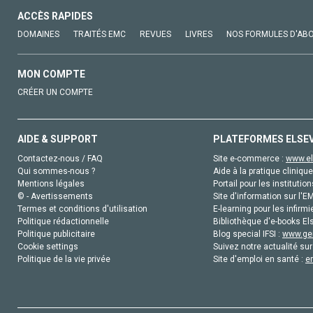
ACCÈS RAPIDES
DOMAINES
TRAITÉS EMC
REVUES
LIVRES
NOS FORMULES D'AB
MON COMPTE
CRÉER UN COMPTE
AIDE & SUPPORT
PLATEFORMES ELSE
Contactez-nous / FAQ
Site e-commerce :
www.el
Qui sommes-nous ?
Aide à la pratique clinique
Mentions légales
Portail pour les institution
© - Avertissements
Site d'information sur l'E
Termes et conditions d'utilisation
E-learning pour les infirmi
Politique rédactionnelle
Bibliothèque d'e-books Els
Politique publicitaire
Blog special IFSI :
www.gen
Cookie settings
Suivez notre actualité sur
Politique de la vie privée
Site d'emploi en santé :
e