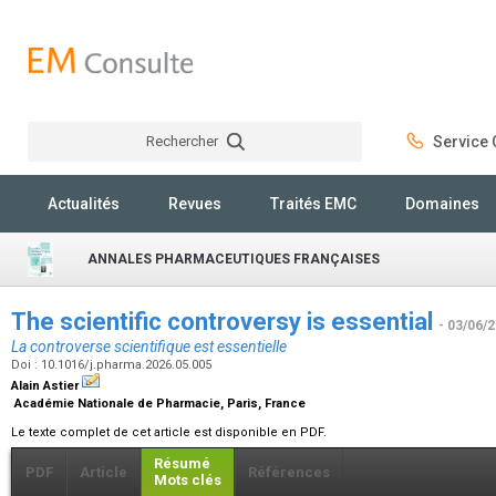
Rechercher
Service C
Rechercher
Actualités
Revues
Traités EMC
Domaines
ANNALES PHARMACEUTIQUES FRANÇAISES
The scientific controversy is essential
- 03/06/
La controverse scientifique est essentielle
Doi : 10.1016/j.pharma.2026.05.005
Alain Astier
Académie Nationale de Pharmacie, Paris, France
Le texte complet de cet article est disponible en PDF.
Résumé
PDF
Article
Références
Mots clés