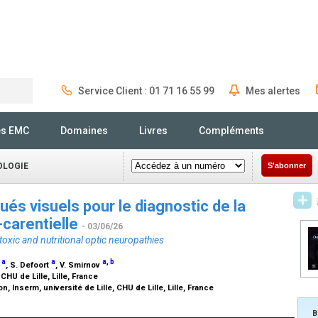
Service Client : 01 71 16 55 99
Mes alertes
Rechercher
és EMC
Domaines
Livres
Compléments
OLOGIE
S'abonner
ués visuels pour le diagnostic de la
-carentielle
- 03/06/26
 toxic and nutritional optic neuropathies
a
a
a
,
b
z
, S. Defoort
, V. Smirnov
CHU de Lille, Lille, France
, Inserm, université de Lille, CHU de Lille, Lille, France
B