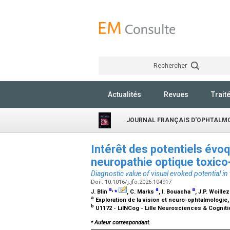
Rechercher
Actualités
Revues
Trait
JOURNAL FRANÇAIS D'OPHTALM
Intérêt des potentiels évoq
neuropathie optique toxico
Diagnostic value of visual evoked potential in
Doi : 10.1016/j.jfo.2026.104917
a
,
⁎
a
a
J. Blin
, C. Marks
, I. Bouacha
, J.P. Woille
a
Exploration de la vision et neuro-ophtalmologie, 
b
U1172 - LilNCog - Lille Neurosciences & Cognition
⁎
Auteur correspondant.