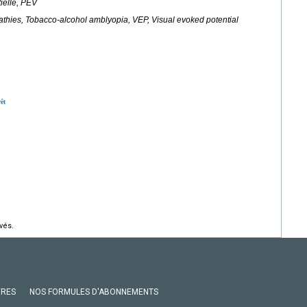
ielle, PEV
pathies, Tobacco-alcohol amblyopia, VEP, Visual evoked potential
êt
vés.
VRES
NOS FORMULES D'ABONNEMENTS