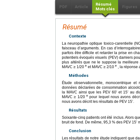
Résumé
PDF
Article
Figures
Mots clés
Résumé
Contexte
La neuropathie optique toxico-carentielle (NO
faisceau d’arguments. En cas d’interrogatoire
parfois être difficile et retarder la prise en c
potentiels évoqués visuels (PEV) damiers pou
plus altérés que ne le suppose la meilleure
e
e
MAVC ≥ 1/20
et MAVC ≥ 2/10
, la réponse 
Méthodes
Étude observationnelle, monocentrique et r
données déclarées de consommation alcoolo
la MAVC ainsi que les PEV 60’ et 15’ au dia
e
MAVC ≥ 1/20
pour lequel nous avons décri
nous avons décrit les résultats de PEV 15’.
Résultats
Soixante-cinq patients ont été inclus. Alors q
bruit de fond. De même, 95,3 % des PEV 15’ 
Conclusion
Les résultats de notre étude indiquent que dan