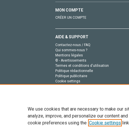
MON COMPTE
CRÉER UN COMPTE
AIDE & SUPPORT
Contactez-nous / FAQ
Qui sommes-nous ?
Mentions légales
© - Avertissements
Termes et conditions d'utilisation
Politique rédactionnelle
Politique publicitaire
Cookie settings
Politique de la vie privée
We use cookies that are necessary to make our si
analyze, improve, and personalize our content and
cookie preferences using the
Cookie settings
link
Tout le contenu de ce site: Copyright © 2026 Else
de données, a la formation en IA et aux technol