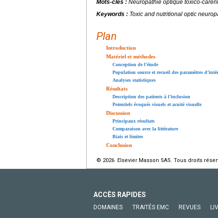
Mots-clés :
Neuropathie optique toxico-carent
Keywords :
Toxic and nutritional optic neuro
Plan
Introduction
Matériel et méthodes
Conception de l’étude
Population source et recueil des paramètres d’intér
Analyses statistiques
Résultats
Description des patients à l’inclusion
Potentiels évoqués visuels et acuité visuelle
Discussion
Principaux résultats
Comparaison avec la littérature
Biais et limites
Conclusion
© 2026 Elsevier Masson SAS. Tous droits réser
ACCÈS RAPIDES
DOMAINES
TRAITÉS EMC
REVUES
LI