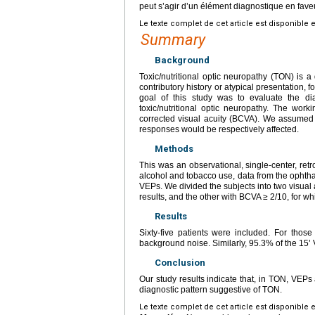
peut s’agir d’un élément diagnostique en fav
Le texte complet de cet article est disponible 
Summary
Background
Toxic/nutritional optic neuropathy (TON) is a
contributory history or atypical presentation
goal of this study was to evaluate the di
toxic/nutritional optic neuropathy. The wo
corrected visual acuity (BCVA). We assumed
responses would be respectively affected.
Methods
This was an observational, single-center, ret
alcohol and tobacco use, data from the ophth
VEPs. We divided the subjects into two visual
results, and the other with BCVA ≥ 2/10, for w
Results
Sixty-five patients were included. For tho
background noise. Similarly, 95.3% of the 15’
Conclusion
Our study results indicate that, in TON, VEPs
diagnostic pattern suggestive of TON.
Le texte complet de cet article est disponible 