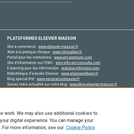
PLATEFORMES ELSEVIER MASSON
Site e-commerce :
www.elsevier-masson.fr
Aide à la pratique clinique :
www.clinicalkey.fr
Portail pour les institutions :
www.em-premium.com
Site d'information sur l'EMC :
emc-info.em-consulte.com
E-learning pour les infirmier(e)s :
pratique-infirmiere.com
Bibliothèque d'e-books Elsevier :
www.elsevierelibrary.fr
Blog special IFSI :
www.generationelsevier.fr
Suivez notre actualité sur notre blog :
www.blog-elsevier-masson.fr
Site d'emploi en santé :
emploisante.com
te work. We may also use additional cookies to
 your digital experience. You can manage your
. For more information, see our
Cookie Policy
vier, ses concédants de licence et ses contributeurs. Tout les droits sont réservés, y 
ogies similaires. Pour tout contenu en libre accès, les conditions de licence Creati