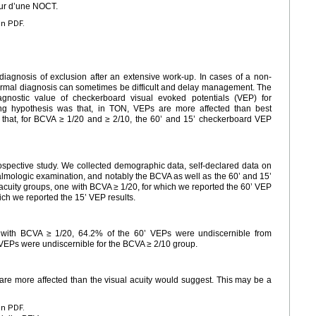
eur d’une NOCT.
en PDF.
 diagnosis of exclusion after an extensive work-up. In cases of a non-
, formal diagnosis can sometimes be difficult and delay management. The
agnostic value of checkerboard visual evoked potentials (VEP) for
rking hypothesis was that, in TON, VEPs are more affected than best
 that, for BCVA ≥ 1/20 and ≥ 2/10, the 60’ and 15’ checkerboard VEP
rospective study. We collected demographic data, self-declared data on
almologic examination, and notably the BCVA as well as the 60’ and 15’
 acuity groups, one with BCVA ≥ 1/20, for which we reported the 60’ VEP
hich we reported the 15’ VEP results.
se with BCVA ≥ 1/20, 64.2% of the 60’ VEPs were undiscernible from
 VEPs were undiscernible for the BCVA ≥ 2/10 group.
 are more affected than the visual acuity would suggest. This may be a
en PDF.