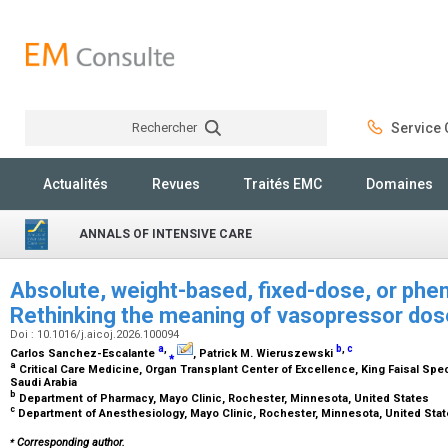
Rechercher
Service C
Rechercher
Actualités
Revues
Traités EMC
Domaines
ANNALS OF INTENSIVE CARE
Absolute, weight-based, fixed-dose, or ph
Rethinking the meaning of vasopressor dose 
Doi : 10.1016/j.aicoj.2026.100094
a
,
b
,
c
Carlos Sanchez-Escalante
⁎
, Patrick M. Wieruszewski
a
Critical Care Medicine, Organ Transplant Center of Excellence, King Faisal Spec
Saudi Arabia
b
Department of Pharmacy, Mayo Clinic, Rochester, Minnesota, United States
c
Department of Anesthesiology, Mayo Clinic, Rochester, Minnesota, United Sta
⁎
Corresponding author.