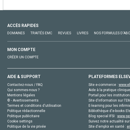
ACCÈS RAPIDES
DOMAINES
TRAITÉS EMC
REVUES
LIVRES
NOS FORMULES D'AB
MON COMPTE
CRÉER UN COMPTE
AIDE & SUPPORT
PLATEFORMES ELSE
Contactez-nous / FAQ
Site e-commerce :
www.el
Qui sommes-nous ?
Aide à la pratique clinique
Mentions légales
Portail pour les institution
© - Avertissements
Site d'information sur l'E
Termes et conditions d'utilisation
E-learning pour les infirmi
Politique rédactionnelle
Bibliothèque d'e-books Els
Politique publicitaire
Blog special IFSI :
www.gen
Cookie settings
Suivez notre actualité sur
Politique de la vie privée
Site d'emploi en santé :
e