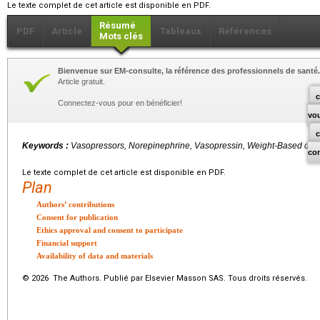
Le texte complet de cet article est disponible en PDF.
Résumé
PDF
Article
Tableaux
Références
Mots clés
Bienvenue sur EM-consulte, la référence des professionnels de santé.
Article gratuit.
c
Connectez-vous pour en bénéficier!
vo
Keywords :
Vasopressors, Norepinephrine, Vasopressin, Weight-Based dos
co
Le texte complet de cet article est disponible en PDF.
Plan
Authors’ contributions
Consent for publication
Ethics approval and consent to participate
Financial support
Availability of data and materials
© 2026 The Authors. Publié par Elsevier Masson SAS. Tous droits réservés.