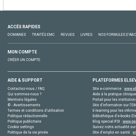
ACCÈS RAPIDES
DOMAINES
TRAITÉS EMC
REVUES
LIVRES
NOS FORMULES D'AB
MON COMPTE
CRÉER UN COMPTE
AIDE & SUPPORT
PLATEFORMES ELSE
Contactez-nous / FAQ
Site e-commerce :
www.el
Qui sommes-nous ?
Aide à la pratique clinique
Mentions légales
Portail pour les institution
© - Avertissements
Site d'information sur l'E
Termes et conditions d'utilisation
E-learning pour les infirmi
Politique rédactionnelle
Bibliothèque d'e-books Els
Politique publicitaire
Blog special IFSI :
www.gen
Cookie settings
Suivez notre actualité sur
Politique de la vie privée
Site d'emploi en santé :
e