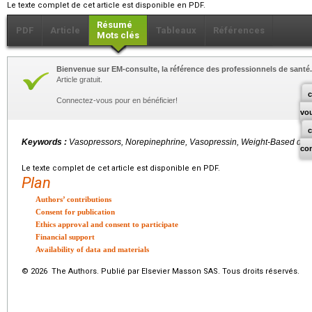
Le texte complet de cet article est disponible en PDF.
Résumé
PDF
Article
Tableaux
Références
Mots clés
Bienvenue sur EM-consulte, la référence des professionnels de santé.
Article gratuit.
c
Connectez-vous pour en bénéficier!
vo
Keywords :
Vasopressors, Norepinephrine, Vasopressin, Weight-Based dos
co
Le texte complet de cet article est disponible en PDF.
Plan
Authors’ contributions
Consent for publication
Ethics approval and consent to participate
Financial support
Availability of data and materials
© 2026 The Authors. Publié par Elsevier Masson SAS. Tous droits réservés.