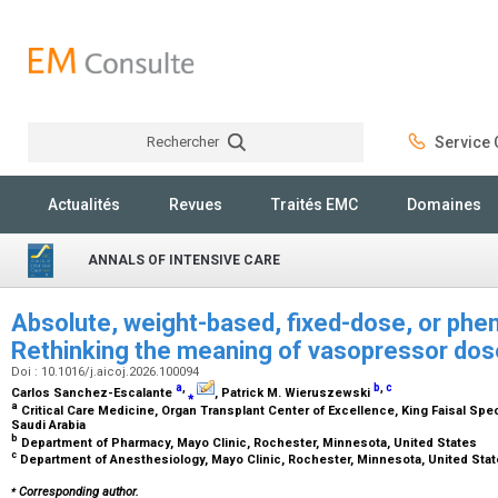
Rechercher
Service C
Rechercher
Actualités
Revues
Traités EMC
Domaines
ANNALS OF INTENSIVE CARE
Absolute, weight-based, fixed-dose, or ph
Rethinking the meaning of vasopressor dose 
Doi : 10.1016/j.aicoj.2026.100094
a
,
b
,
c
Carlos Sanchez-Escalante
⁎
, Patrick M. Wieruszewski
a
Critical Care Medicine, Organ Transplant Center of Excellence, King Faisal Spec
Saudi Arabia
b
Department of Pharmacy, Mayo Clinic, Rochester, Minnesota, United States
c
Department of Anesthesiology, Mayo Clinic, Rochester, Minnesota, United Sta
⁎
Corresponding author.