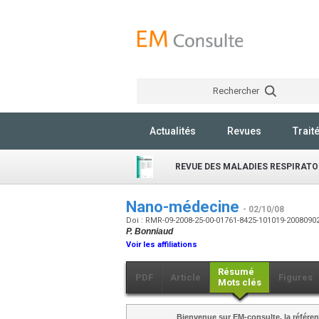
Rechercher
Actualités
Revues
Trait
REVUE DES MALADIES RESPIRATO
Nano-médecine
- 02/10/08
Doi : RMR-09-2008-25-00-01761-8425-101019-2008090
P. Bonniaud
Voir les affiliations
Résumé
PDF
Article
Figures
Mots clés
Bienvenue sur EM-consulte, la référen