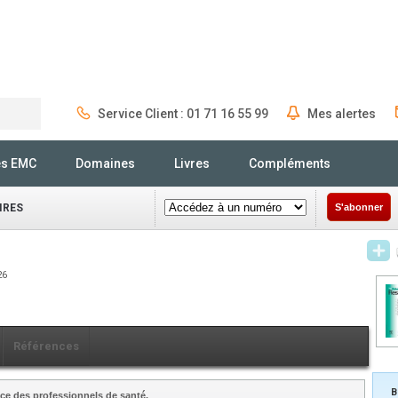
Service Client : 01 71 16 55 99
Mes alertes
Rechercher
és EMC
Domaines
Livres
Compléments
IRES
S'abonner
26
Références
B
ce des professionnels de santé.