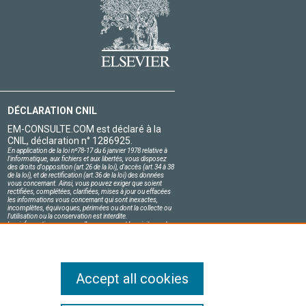
DÉCLARATION CNIL
EM-CONSULTE.COM est déclaré à la
CNIL, déclaration n° 1286925.
En application de la loi nº78-17 du 6 janvier 1978 relative à
l'informatique, aux fichiers et aux libertés, vous disposez
des droits d'opposition (art.26 de la loi), d'accès (art.34 à 38
de la loi), et de rectification (art.36 de la loi) des données
vous concernant. Ainsi, vous pouvez exiger que soient
rectifiées, complétées, clarifiées, mises à jour ou effacées
les informations vous concernant qui sont inexactes,
incomplètes, équivoques, périmées ou dont la collecte ou
l'utilisation ou la conservation est interdite.
Les informations personnelles concernant les visiteurs de
notre site, y compris leur identité, sont confidentielles.
Le responsable du site s'engage sur l'honneur à respecter
les conditions légales de confidentialité applicables en
France et à ne pas divulguer ces informations à des tiers.
Accept all cookies