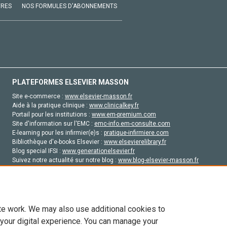
VRES
NOS FORMULES D'ABONNEMENTS
PLATEFORMES ELSEVIER MASSON
Site e-commerce :
www.elsevier-masson.fr
Aide à la pratique clinique :
www.clinicalkey.fr
Portail pour les institutions :
www.em-premium.com
Site d'information sur l'EMC :
emc-info.em-consulte.com
E-learning pour les infirmier(e)s :
pratique-infirmiere.com
Bibliothèque d'e-books Elsevier :
www.elsevierelibrary.fr
Blog special IFSI :
www.generationelsevier.fr
Suivez notre actualité sur notre blog :
www.blog-elsevier-masson.fr
Site d'emploi en santé :
emploisante.com
te work. We may also use additional cookies to
 your digital experience. You can manage your