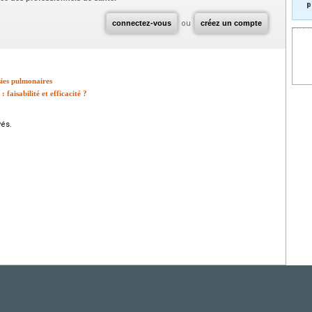
p
connectez-vous
ou
créez un compte
ies pulmonaires
 faisabilité et efficacité ?
vés.