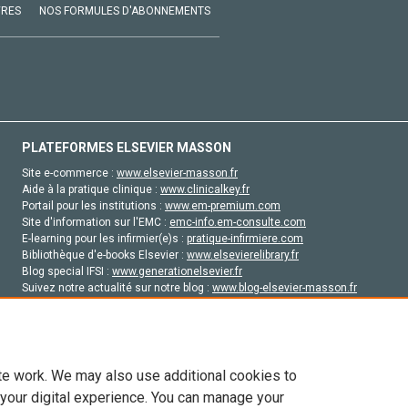
VRES
NOS FORMULES D'ABONNEMENTS
PLATEFORMES ELSEVIER MASSON
Site e-commerce :
www.elsevier-masson.fr
Aide à la pratique clinique :
www.clinicalkey.fr
Portail pour les institutions :
www.em-premium.com
Site d'information sur l'EMC :
emc-info.em-consulte.com
E-learning pour les infirmier(e)s :
pratique-infirmiere.com
Bibliothèque d'e-books Elsevier :
www.elsevierelibrary.fr
Blog special IFSI :
www.generationelsevier.fr
Suivez notre actualité sur notre blog :
www.blog-elsevier-masson.fr
Site d'emploi en santé :
emploisante.com
te work. We may also use additional cookies to
 your digital experience. You can manage your