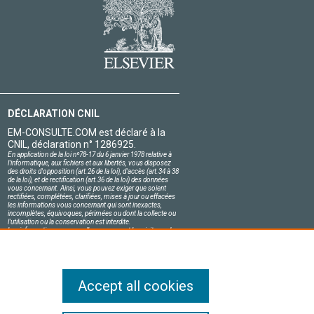
DÉCLARATION CNIL
EM-CONSULTE.COM est déclaré à la
CNIL, déclaration n° 1286925.
En application de la loi nº78-17 du 6 janvier 1978 relative à
l'informatique, aux fichiers et aux libertés, vous disposez
des droits d'opposition (art.26 de la loi), d'accès (art.34 à 38
de la loi), et de rectification (art.36 de la loi) des données
vous concernant. Ainsi, vous pouvez exiger que soient
rectifiées, complétées, clarifiées, mises à jour ou effacées
les informations vous concernant qui sont inexactes,
incomplètes, équivoques, périmées ou dont la collecte ou
l'utilisation ou la conservation est interdite.
Les informations personnelles concernant les visiteurs de
notre site, y compris leur identité, sont confidentielles.
Le responsable du site s'engage sur l'honneur à respecter
les conditions légales de confidentialité applicables en
France et à ne pas divulguer ces informations à des tiers.
Accept all cookies