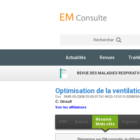
Rechercher
Actualités
Revues
Trait
REVUE DES MALADIES RESPIRATO
Optimisation de la ventila
Doi : RMR-09-2008-25-00-01761-8425-101019-2008090
C. Girault
Voir les affiliations
Résumé
PDF
Article
Figures
Mots clés
Bienvenue sur EM-consulte, la référen