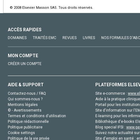
© 2008 Elsevier Masson SAS. Tous droits réservés.
ACCÈS RAPIDES
DOMAINES
TRAITÉS EMC
REVUES
LIVRES
NOS FORMULES D'AB
MON COMPTE
CRÉER UN COMPTE
AIDE & SUPPORT
PLATEFORMES ELSE
Contactez-nous / FAQ
Site e-commerce :
www.el
Qui sommes-nous ?
Aide à la pratique clinique
Mentions légales
Portail pour les institution
© - Avertissements
Site d'information sur l'E
Termes et conditions d'utilisation
E-learning pour les infirmi
Politique rédactionnelle
Bibliothèque d'e-books Els
Politique publicitaire
Blog special IFSI :
www.gen
Cookie settings
Suivez notre actualité sur
Politique de la vie privée
Site d'emploi en santé :
e