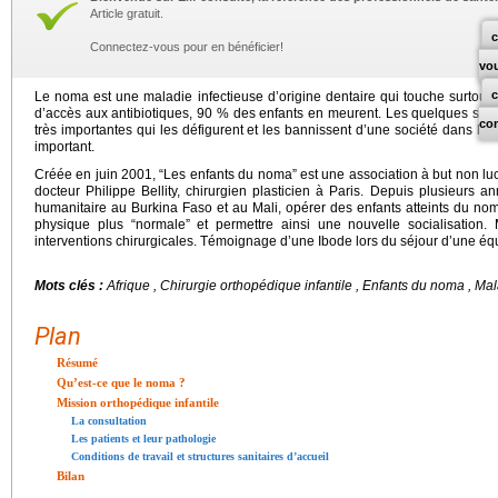
Article gratuit.
c
Connectez-vous pour en bénéficier!
vo
Le noma est une maladie infectieuse d’origine dentaire qui touche surtout 
d’accès aux antibiotiques, 90 % des enfants en meurent. Les quelques sur
co
très importantes qui les défigurent et les bannissent d’une société dans laq
important.
Créée en juin 2001, “Les enfants du noma” est une association à but non lucrat
docteur Philippe Bellity, chirurgien plasticien à Paris. Depuis plusieurs a
humanitaire au Burkina Faso et au Mali, opérer des enfants atteints du n
physique plus “normale” et permettre ainsi une nouvelle socialisation.
interventions chirurgicales. Témoignage d’une Ibode lors du séjour d’une équ
Mots clés :
Afrique , Chirurgie orthopédique infantile , Enfants du noma , M
Plan
Résumé
Qu’est-ce que le noma ?
Mission orthopédique infantile
La consultation
Les patients et leur pathologie
Conditions de travail et structures sanitaires d’accueil
Bilan