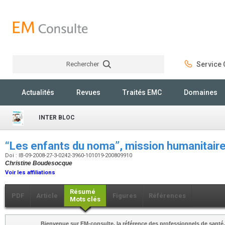
Rechercher
Service C
Rechercher
Actualités
Revues
Traités EMC
Domaines
INTER BLOC
“Les enfants du noma”, mission humanitair
Doi : IB-09-2008-27-3-0242-3960-101019-200809910
Christine Boudesocque
Voir les affiliations
Résumé
PDF
Article
Figures
Références
Mots clés
Bienvenue sur EM-consulte, la référence des professionnels de santé.