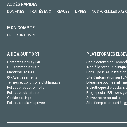
ACCÈS RAPIDES
DOMAINES
TRAITÉS EMC
REVUES
LIVRES
NOS FORMULES D'AB
MON COMPTE
CRÉER UN COMPTE
AIDE & SUPPORT
PLATEFORMES ELSE
Contactez-nous / FAQ
Site e-commerce :
www.el
Qui sommes-nous ?
Aide à la pratique clinique
Mentions légales
Portail pour les institution
© - Avertissements
Site d'information sur l'E
Termes et conditions d'utilisation
E-learning pour les infirmi
Politique rédactionnelle
Bibliothèque d'e-books Els
Politique publicitaire
Blog special IFSI :
www.gen
Cookie settings
Suivez notre actualité sur
Politique de la vie privée
Site d'emploi en santé :
e