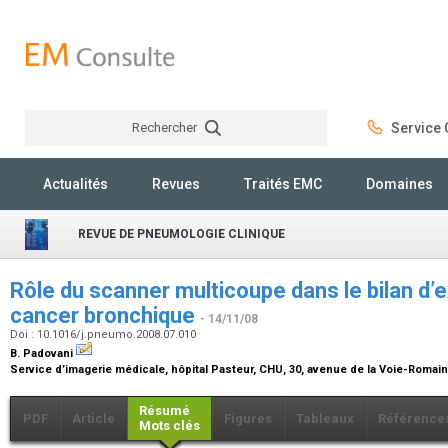
Rechercher
Service C
Rechercher
Actualités
Revues
Traités EMC
Domaines
REVUE DE PNEUMOLOGIE CLINIQUE
Rôle du scanner multicoupe dans le bilan d’
cancer bronchique
- 14/11/08
Doi : 10.1016/j.pneumo.2008.07.010
B. Padovani
Service d’imagerie médicale, hôpital Pasteur, CHU, 30, avenue de la Voie-Romai
Résumé
PDF
Article
Figures
Tableaux
Référence
Mots clés