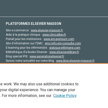
PLATEFORMES ELSEVIER MASSON
Site e-commerce :
www.elsevier-masson.fr
Aide à la pratique clinique :
www.clinicalkey.fr
Portail pour les institutions :
www.em-premium.com
Site d'information sur l'EMC :
emc-info.em-consulte.com
E-learning pour les infirmier(e)s :
pratique-infirmiere.com
Bibliothèque d'e-books Elsevier :
www.elsevierelibrary.fr
Blog special IFSI :
www.generationelsevier.fr
Suivez notre actualité sur notre blog :
www.blog-elsevier-masson.fr
Site d'emploi en santé :
emploisante.com
te work. We may also use additional cookies to
 your digital experience. You can manage your
. For more information, see our
Cookie Policy
vier, ses concédants de licence et ses contributeurs. Tout les droits sont réservés, y 
ogies similaires. Pour tout contenu en libre accès, les conditions de licence Creati