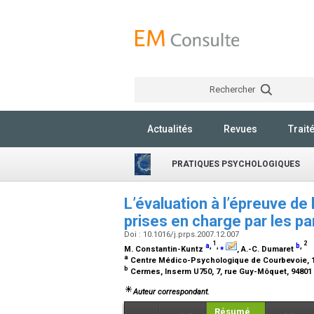
Rechercher
Actualités
Revues
Trait
PRATIQUES PSYCHOLOGIQUES
L’évaluation à l’épreuve de 
prises en charge par les p
Doi : 10.1016/j.prps.2007.12.007
1
2
a
,
,
⁎
b
,
M. Constantin-Kuntz
, A.-C. Dumaret
a
Centre Médico-Psychologique de Courbevoie, 1
b
Cermes, Inserm U750, 7, rue Guy-Môquet, 94801 V
Auteur correspondant.
Résumé