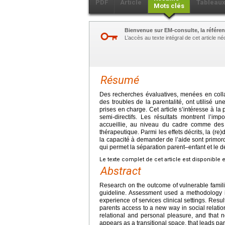
PDF
Article
Tableau
Mots clés
Bienvenue sur EM-consulte, la référen
L’accès au texte intégral de cet article 
Résumé
Des recherches évaluatives, menées en colla
des troubles de la parentalité, ont utilisé 
prises en charge. Cet article s’intéresse à la
semi-directifs. Les résultats montrent l’imp
accueillie, au niveau du cadre comme des 
thérapeutique. Parmi les effets décrits, la (re)
la capacité à demander de l’aide sont primord
qui permet la séparation parent–enfant et le 
Le texte complet de cet article est disponible 
Abstract
Research on the outcome of vulnerable famili
guideline. Assessment used a methodology i
experience of services clinical settings. Res
parents access to a new way in social relatio
relational and personal pleasure, and that n
appears as a transitional space, that leads pa