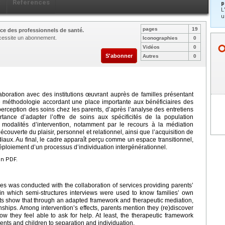
x
Références
p
L
u
pages
19
ce des professionnels de santé.
nécessite un abonnement.
Iconographies
0
Vidéos
0
S'abonner
Autres
0
boration avec des institutions œuvrant auprès de familles présentant
une méthodologie accordant une place importante aux bénéficiaires des
 perception des soins chez les parents, d’après l’analyse des entretiens
ortance d’adapter l’offre de soins aux spécificités de la population
modalités d’intervention, notamment par le recours à la médiation
découverte du plaisir, personnel et relationnel, ainsi que l’acquisition de
iaux. Au final, le cadre apparaît perçu comme un espace transitionnel,
déploiement d’un processus d’individuation intergénérationnel.
en PDF.
es was conducted with the collaboration of services providing parents’
n which semi-structures interviews were used to know families’ own
ults show that through an adapted framework and therapeutic mediation,
nships. Among intervention’s effects, parents mention they (re)discover
ow they feel able to ask for help. At least, the therapeutic framework
rents and children to separation and individuation.