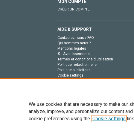
MON COMPTE
CRÉER UN COMPTE
AIDE & SUPPORT
Contactez-nous / FAQ
Qui sommes-nous ?
Mentions légales
© - Avertissements
Termes et conditions d'utilisation
Politique rédactionnelle
Politique publicitaire
Cookie settings
Politique de la vie privée
We use cookies that are necessary to make our si
analyze, improve, and personalize our content and
cookie preferences using the
Cookie settings
link
Tout le contenu de ce site: Copyright © 2026 Else
de données, a la formation en IA et aux technol