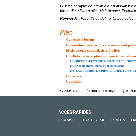
Le texte complet de cet article est disponible 
Mots clés :
Parentalité, Maltraitance, Évaluat
Keywords :
Parent’s guideline, Child neglect
Plan
Contexte théorique
Présentation des structures de soins ayant parti
Méthodologie et populations étudiées
Résultats : la perception des soins dans le disco
Le contexte d’arrivée sur la structure : de l’ambi
La prise en charge perçue par les parents
Les effets attribués aux prises en charge par les p
Discussion
Conclusion
© 2008 Société française de psychologie. Publ
ACCÈS RAPIDES
DOMAINES
TRAITÉS EMC
REVUES
LI