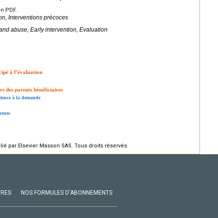
en PDF.
ion, Interventions précoces
 and abuse, Early intervention, Evaluation
cipé à l’évaluation
urs des parents bénéficiaires
valence à la demande
arents
ié par Elsevier Masson SAS. Tous droits réservés.
VRES
NOS FORMULES D'ABONNEMENTS