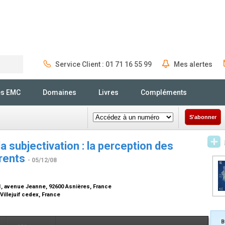
Service Client : 01 71 16 55 99
Mes alertes
Rechercher
és EMC
Domaines
Livres
Compléments
S'abonner
la subjectivation : la perception des
arents
- 05/12/08
, avenue Jeanne, 92600 Asnières, France
illejuif cedex, France
B