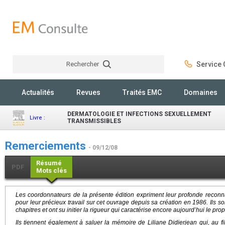
Rechercher
Service C
Rechercher
Actualités
Revues
Traités EMC
Domaines
DERMATOLOGIE ET INFECTIONS SEXUELLEMENT
Livre :
TRANSMISSIBLES
Remerciements
- 09/12/08
Résumé
PDF
Mots clés
Les coordonnateurs de la présente édition expriment leur profonde recon
pour leur précieux travail sur cet ouvrage depuis sa création en 1986. Ils son
chapitres et ont su initier la rigueur qui caractérise encore aujourd’hui le pro
Ils tiennent également à saluer la mémoire de Liliane Didierjean qui, au fil