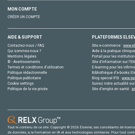
MON COMPTE
CRÉER UN COMPTE
AIDE & SUPPORT
PLATEFORMES ELSE
Contactez-nous / FAQ
Site e-commerce :
www.el
Qui sommes-nous ?
Aide à la pratique clinique
Mentions légales
Portail pour les institution
© - Avertissements
Site d'information sur l'E
Termes et conditions d'utilisation
E-learning pour les infirmi
Politique rédactionnelle
Bibliothèque d'e-books Els
Politique publicitaire
Blog special IFSI :
www.gen
Cookie settings
Suivez notre actualité sur
Politique de la vie privée
Site d'emploi en santé :
e
Tout le contenu de ce site: Copyright © 2026 Elsevier, ses concédants de licence e
de données, a la formation en IA et aux technologies similaires. Pour tout con