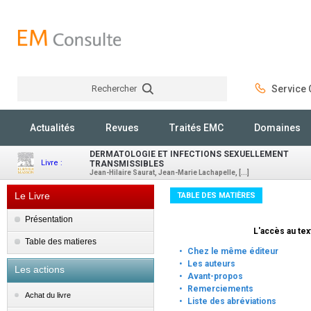
Rechercher
Service C
Rechercher
Actualités
Revues
Traités EMC
Domaines
DERMATOLOGIE ET INFECTIONS SEXUELLEMENT
Livre :
TRANSMISSIBLES
Jean-Hilaire Saurat, Jean-Marie Lachapelle, [...]
Le Livre
TABLE DES MATIÈRES
Présentation
L'accès au text
Table des matieres
·
Chez le même éditeur
·
Les auteurs
Les actions
·
Avant-propos
·
Remerciements
Achat du livre
·
Liste des abréviations