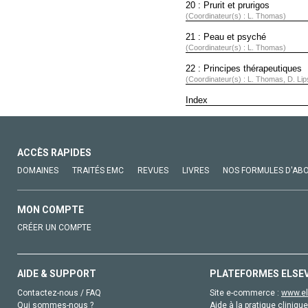
20 : Prurit et prurigos
(Coordinateur(s) : L. Thomas)
21 : Peau et psyché
(Coordinateur(s) : L. Thomas)
22 : Principes thérapeutiques
(Coordinateur(s) : L. Thomas, D. Lip
Index
ACCÈS RAPIDES
DOMAINES
TRAITÉS EMC
REVUES
LIVRES
NOS FORMULES D'AB
MON COMPTE
CRÉER UN COMPTE
AIDE & SUPPORT
PLATEFORMES ELSE
Contactez-nous / FAQ
Site e-commerce :
www.el
Qui sommes-nous ?
Aide à la pratique clinique