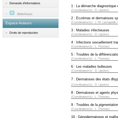
Demande d'informations
1 : La démarche diagnostique 
(Coordinateur(s) : D. Lipsker)
Bibliothèque
2 : Eczémas et dermatoses s
(Coordinateur(s) : J.-M. Lachapelle,
Espace Auteurs
3 : Maladies infectieuses
Droits de reproduction
(Coordinateur(s) : D. Lipsker)
4 : Infections sexuellement tr
(Coordinateur(s) : L. Thomas)
5 : Troubles de la différenciat
(Coordinateur(s) : L. Thomas)
6 : Les maladies bulleuses
(Coordinateur(s) : D. Lipsker)
7 : Dermatoses des états dhyp
(Coordinateur(s) : D. Lipsker)
8 : Dermatoses et agents phy
(Coordinateur(s) : L. Thomas)
9 : Troubles de la pigmentatio
(Coordinateur(s) : L. Thomas)
10 : Génodermatoses et malfo