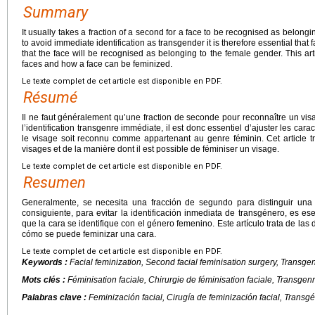
Summary
It usually takes a fraction of a second for a face to be recognised as belongi
to avoid immediate identification as transgender it is therefore essential that 
that the face will be recognised as belonging to the female gender. This art
faces and how a face can be feminized.
Le texte complet de cet article est disponible en PDF.
Résumé
Il ne faut généralement qu’une fraction de seconde pour reconnaître un vi
l’identification transgenre immédiate, il est donc essentiel d’ajuster les cara
le visage soit reconnu comme appartenant au genre féminin. Cet article t
visages et de la manière dont il est possible de féminiser un visage.
Le texte complet de cet article est disponible en PDF.
Resumen
Generalmente, se necesita una fracción de segundo para distinguir un
consiguiente, para evitar la identificación inmediata de transgénero, es ese
que la cara se identifique con el género femenino. Este artículo trata de las 
cómo se puede feminizar una cara.
Le texte complet de cet article est disponible en PDF.
Keywords :
Facial feminization, Second facial feminisation surgery, Transge
Mots clés :
Féminisation faciale, Chirurgie de féminisation faciale, Transgen
Palabras clave :
Feminización facial, Cirugía de feminización facial, Transg