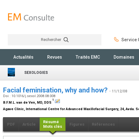
Rechercher
Service C
Rechercher
Actualités
Revues
Traités EMC
Domaines
SEXOLOGIES
Facial feminisation, why and how?
- 11/12/08
Doi : 10.1016/j.sexol.2008.08.008
1
B.F.M.L. van de Ven,
MD, DDS
Agave Clinic, International Centre for Advanced Maxillofacial Surgery, 24, Avda. 
Résumé
PDF
Article
Figures
Références
Mots clés