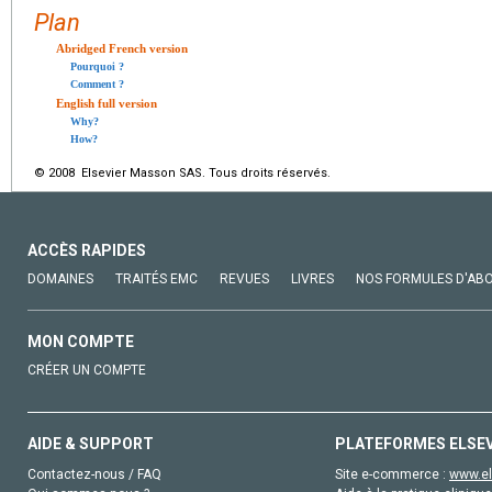
Plan
Abridged French version
Pourquoi ?
Comment ?
English full version
Why?
How?
© 2008 Elsevier Masson SAS. Tous droits réservés.
ACCÈS RAPIDES
DOMAINES
TRAITÉS EMC
REVUES
LIVRES
NOS FORMULES D'AB
MON COMPTE
CRÉER UN COMPTE
AIDE & SUPPORT
PLATEFORMES ELSE
Contactez-nous / FAQ
Site e-commerce :
www.el