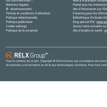
Qui sommes-nous ?
Aide à la pratique clinique
Mentions légales
Portail pour les institution
© - Avertissements
Site d'information sur l'E
Termes et conditions d'utilisation
E-learning pour les infirmi
Politique rédactionnelle
Bibliothèque d'e-books Els
Politique publicitaire
Blog special IFSI :
www.gen
Cookie settings
Suivez notre actualité sur
Politique de la vie privée
Site d'emploi en santé :
e
Tout le contenu de ce site: Copyright © 2026 Elsevier, ses concédants de licence e
de données, a la formation en IA et aux technologies similaires. Pour tout con