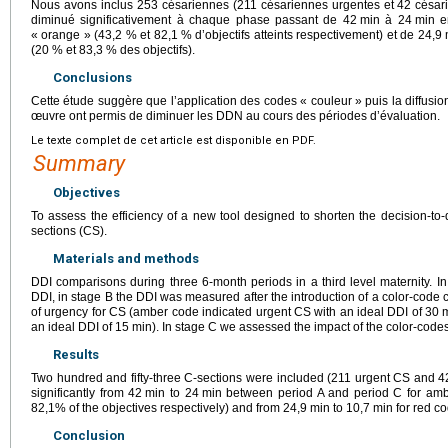
Nous avons inclus 253 césariennes (211 césariennes urgentes et 42 césa
diminué significativement à chaque phase passant de 42
min à 24
min e
« orange » (43,2 % et 82,1 % d’objectifs atteints respectivement) et de 24,9
(20 % et 83,3 % des objectifs).
Conclusions
Cette étude suggère que l’application des codes « couleur » puis la diffusio
œuvre ont permis de diminuer les DDN au cours des périodes d’évaluation.
Le texte complet de cet article est disponible en PDF.
Summary
Objectives
To assess the efficiency of a new tool designed to shorten the decision-to-
sections (CS).
Materials and methods
DDI comparisons during three 6-month periods in a third level maternity. 
DDI, in stage B the DDI was measured after the introduction of a color-code 
of urgency for CS (amber code indicated urgent CS with an ideal DDI of 30
m
an ideal DDI of 15
min). In stage C we assessed the impact of the color-code
Results
Two hundred and fifty-three C-sections were included (211 urgent CS and 
significantly from 42
min to 24
min between period A and period C for am
82,1% of the objectives respectively) and from 24,9
min to 10,7
min for red c
Conclusion