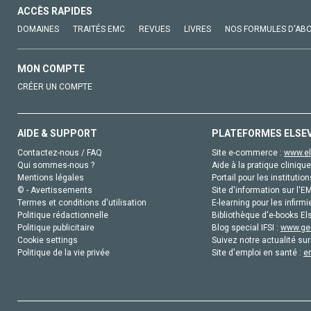
ACCÈS RAPIDES
DOMAINES
TRAITÉS EMC
REVUES
LIVRES
NOS FORMULES D'AB
MON COMPTE
CRÉER UN COMPTE
AIDE & SUPPORT
PLATEFORMES ELSE
Contactez-nous / FAQ
Site e-commerce :
www.el
Qui sommes-nous ?
Aide à la pratique clinique
Mentions légales
Portail pour les institution
© - Avertissements
Site d'information sur l'E
Termes et conditions d'utilisation
E-learning pour les infirmi
Politique rédactionnelle
Bibliothèque d'e-books Els
Politique publicitaire
Blog special IFSI :
www.gen
Cookie settings
Suivez notre actualité sur
Politique de la vie privée
Site d'emploi en santé :
e