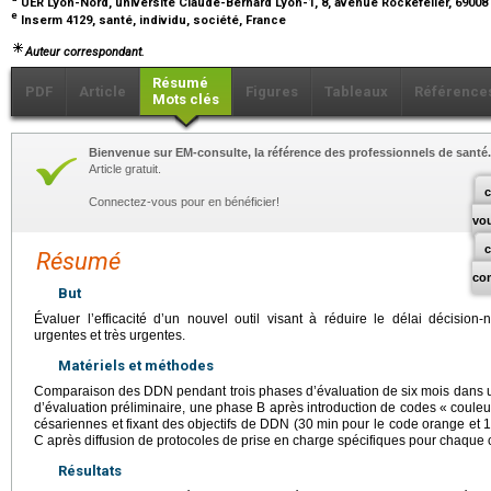
UER Lyon-Nord, université Claude-Bernard Lyon-1, 8, avenue Rockefeller, 69008
e
Inserm 4129, santé, individu, société, France
Auteur correspondant.
Résumé
PDF
Article
Figures
Tableaux
Référence
Mots clés
Bienvenue sur EM-consulte, la référence des professionnels de santé.
Article gratuit.
c
Connectez-vous pour en bénéficier!
vo
Résumé
co
But
Évaluer l’efficacité d’un nouvel outil visant à réduire le délai décisio
urgentes et très urgentes.
Matériels et méthodes
Comparaison des DDN pendant trois phases d’évaluation de six mois dans un
d’évaluation préliminaire, une phase B après introduction de codes « couleu
césariennes et fixant des objectifs de DDN (30
min pour le code orange et 
C après diffusion de protocoles de prise en charge spécifiques pour chaque 
Résultats