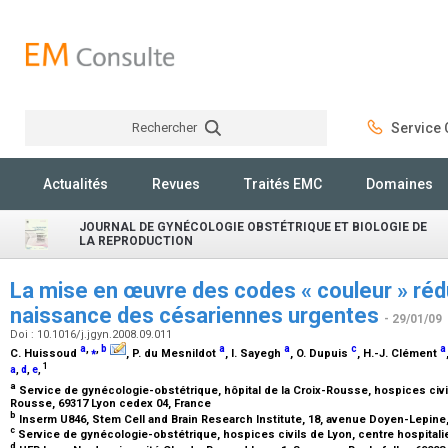
Rechercher
Service C
Rechercher
Actualités
Revues
Traités EMC
Domaines
JOURNAL DE GYNÉCOLOGIE OBSTÉTRIQUE ET BIOLOGIE DE
LA REPRODUCTION
La mise en œuvre des codes « couleur » rédui
naissance des césariennes urgentes
- 29/01/09
Doi : 10.1016/j.jgyn.2008.09.011
a
,
⁎
,
b
a
a
c
a
C. Huissoud
, P. du Mesnildot
, I. Sayegh
, O. Dupuis
, H.-J. Clément
1
a
,
d
,
e
,
a
Service de gynécologie-obstétrique, hôpital de la Croix-Rousse, hospices civil
Rousse, 69317 Lyon cedex 04, France
b
Inserm U846, Stem Cell and Brain Research Institute, 18, avenue Doyen-Lepine
c
Service de gynécologie-obstétrique, hospices civils de Lyon, centre hospitali
d