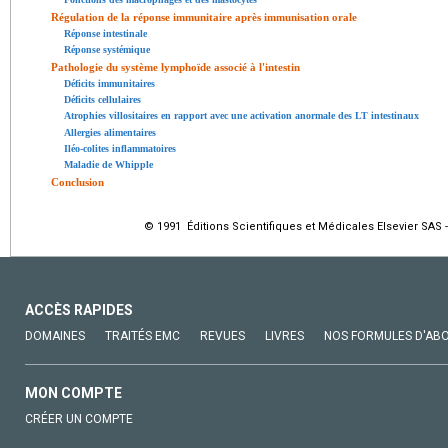
Régulation de la réponse immunitaire après immunisation orale
Réponse intestinale
Réponse systémique
Pathologie du système lymphoïde associé à l'intestin
Déficits immunitaires
Déficits cellulaires
Atrophies villositaires en rapport avec une activation anormale des LT intestinaux
Allergies alimentaires
Iléo-colites inflammatoires
Maladie de Whipple
Conclusion
© 1991 Éditions Scientifiques et Médicales Elsevier SAS -
ACCÈS RAPIDES
DOMAINES
TRAITÉS EMC
REVUES
LIVRES
NOS FORMULES D'AB
MON COMPTE
CRÉER UN COMPTE