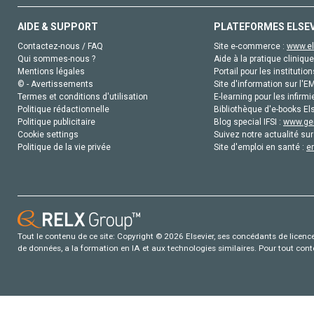
AIDE & SUPPORT
PLATEFORMES ELSE
Contactez-nous / FAQ
Site e-commerce :
www.el
Qui sommes-nous ?
Aide à la pratique clinique
Mentions légales
Portail pour les institution
© - Avertissements
Site d'information sur l'E
Termes et conditions d'utilisation
E-learning pour les infirmi
Politique rédactionnelle
Bibliothèque d'e-books Els
Politique publicitaire
Blog special IFSI :
www.gen
Cookie settings
Suivez notre actualité sur
Politique de la vie privée
Site d'emploi en santé :
e
Tout le contenu de ce site: Copyright © 2026 Elsevier, ses concédants de licence e
de données, a la formation en IA et aux technologies similaires. Pour tout con