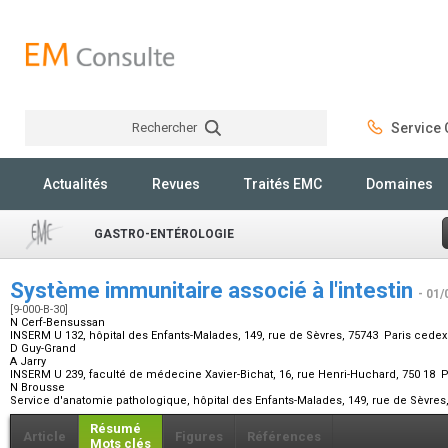
Rechercher
Service C
Rechercher
Actualités
Revues
Traités EMC
Domaines
GASTRO-ENTÉROLOGIE
Système immunitaire associé à l'intestin
- 01/
[9-000-B-30]
N Cerf-Bensussan
INSERM U 132, hôpital des Enfants-Malades, 149, rue de Sèvres, 75743 Paris cedex
D Guy-Grand
A Jarry
INSERM U 239, faculté de médecine Xavier-Bichat, 16, rue Henri-Huchard, 750 18 
N Brousse
Service d'anatomie pathologique, hôpital des Enfants-Malades, 149, rue de Sèvres
Résumé
Article
Figures
Références
Mots clés