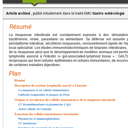
Article archivé
, publié initialement dans le traité EMC
Gastro-entérologie
Résumé
La muqueuse intestinale est constamment exposée à des stimulation
bactérienne, virale, parasitaire ou alimentaire. Sa défense est assur
péristaltisme intestinal, sécrétions muqueuses, renouvellement rapide de l'é
local spécialisé. Les études immunohistochimiques de biopsies intestinales, 
de la muqueuse ainsi que le développement de modèles animaux ont permis d
lymphoïde associé à l'intestin (« gut-associated-lymphoid tissue » : GALT
réciproques qui lient cellules épithéliales et cellules immunitaires, de recon
de certaines maladies digestives.
Plan
Résumé
Description du système lymphoïde associé à l'intestin
La muqueuse et ses cellules immunitaires
Follicules lymphoïdes et plaques de Peyer
Origine et circulation des cellules immunitaires de la muqueuse intestinale
LT thymodépendants et plasmocytes à IgA
Autres cellules de l'intestin
Fonctions des cellules immunitaires intestinales
Plasmocytes et immunoglobulines
LT intestinaux
Fonctions des macrophages et des mastocytes