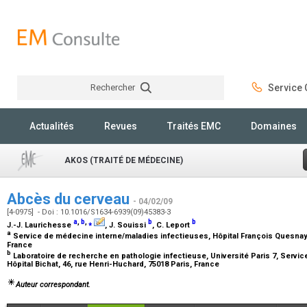
Rechercher
Service C
Rechercher
Actualités
Revues
Traités EMC
Domaines
AKOS (TRAITÉ DE MÉDECINE)
Abcès du cerveau
- 04/02/09
[4-0975] - Doi : 10.1016/S1634-6939(09)45383-3
a
,
b
,
⁎
b
b
J.-J. Laurichesse
, J. Souissi
, C. Leport
a
Service de médecine interne/maladies infectieuses, Hôpital François Quesnay, 
France
b
Laboratoire de recherche en pathologie infectieuse, Université Paris 7, Servic
Hôpital Bichat, 46, rue Henri-Huchard, 75018 Paris, France
Auteur correspondant.