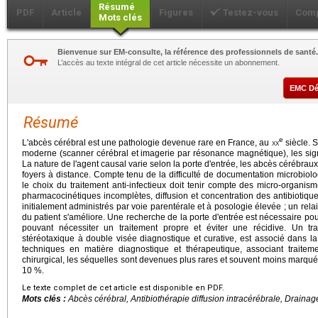
Résumé
PDF
Article
Figures
Testez-vous
Comp
Mots clés
Bienvenue sur EM-consulte, la référence des professionnels de santé.
L’accès au texte intégral de cet article nécessite un abonnement.
EMC D
Résumé
e
L'abcès cérébral est une pathologie devenue rare en France, au
xx
siècle. S
moderne (scanner cérébral et imagerie par résonance magnétique), les signe
La nature de l'agent causal varie selon la porte d'entrée, les abcès cérébrau
foyers à distance. Compte tenu de la difficulté de documentation microbiolo
le choix du traitement anti-infectieux doit tenir compte des micro-organi
pharmacocinétiques incomplètes, diffusion et concentration des antibiotiqu
initialement administrés par voie parentérale et à posologie élevée ; un relais
du patient s'améliore. Une recherche de la porte d'entrée est nécessaire pou
pouvant nécessiter un traitement propre et éviter une récidive. Un tra
stéréotaxique à double visée diagnostique et curative, est associé dans 
techniques en matière diagnostique et thérapeutique, associant traitem
chirurgical, les séquelles sont devenues plus rares et souvent moins marquée
10 %.
Le texte complet de cet article est disponible en PDF.
Mots clés :
Abcès cérébral, Antibiothérapie diffusion intracérébrale, Drainage