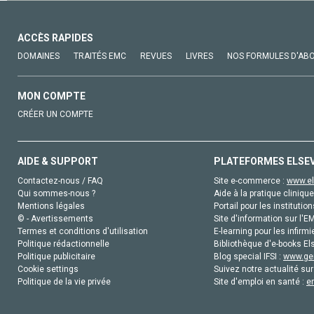
ACCÈS RAPIDES
DOMAINES
TRAITÉS EMC
REVUES
LIVRES
NOS FORMULES D'AB
MON COMPTE
CRÉER UN COMPTE
AIDE & SUPPORT
PLATEFORMES ELSE
Contactez-nous / FAQ
Site e-commerce :
www.el
Qui sommes-nous ?
Aide à la pratique clinique
Mentions légales
Portail pour les institution
© - Avertissements
Site d'information sur l'E
Termes et conditions d'utilisation
E-learning pour les infirmi
Politique rédactionnelle
Bibliothèque d'e-books Els
Politique publicitaire
Blog special IFSI :
www.gen
Cookie settings
Suivez notre actualité sur
Politique de la vie privée
Site d'emploi en santé :
e