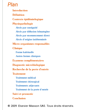
Plan
Introduction
Définition
Contexte épidémiologique
Physiopathologie
Abcès par contiguïté
Abcès par diffusion hématogène
Abcès par ensemencement direct
Abcès d'origine indéterminée
Micro-organismes responsables
Clinique
Forme habituelle
Autres formes cliniques
Examens complémentaires
Diagnostic microbiologique
Recherche de la porte d'entrée
Traitement
Traitement médical
Traitement chirurgical
Traitements adjuvants
Traitement de la porte d'entrée
Suivi et pronostic
Conclusion
© 2009 Elsevier Masson SAS. Tous droits réservés.