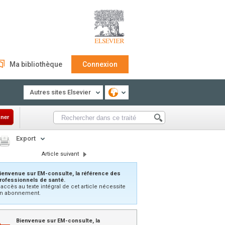
Ma bibliothèque
Connexion
Autres sites Elsevier
ner
Export
Article suivant
ienvenue sur EM-consulte, la référence des
rofessionnels de santé.
’accès au texte intégral de cet article nécessite
n abonnement.
Bienvenue sur EM-consulte, la