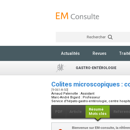
Rechercher
Actualités
Revues
Trait
GASTRO-ENTÉROLOGIE
Colites microscopiques : c
[9-061-A-50]
Arnaud Patenotte :
Assistant
Marc-André Bigard :
Professeur
Service d'hépato-gastro-entérologie, centre hospit
Résumé
PDF
Article
Référen
Mots clés
Bienvenue sur EM-consulte, la référen