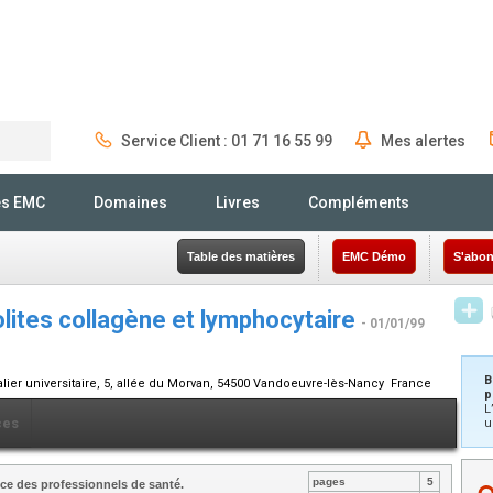
Service Client : 01 71 16 55 99
Mes alertes
Rechercher
és EMC
Domaines
Livres
Compléments
Table des matières
EMC Démo
S'abon
olites collagène et lymphocytaire
- 01/01/99
B
alier universitaire, 5, allée du Morvan, 54500 Vandoeuvre-lès-Nancy France
p
L
ces
u
pages
5
ce des professionnels de santé.