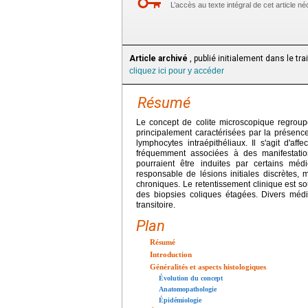
L’accès au texte intégral de cet article 
Article archivé
, publié initialement dans le tr
cliquez ici pour y accéder
Résumé
Le concept de colite microscopique regrou
principalement caractérisées par la présen
lymphocytes intraépithéliaux. Il s'agit d'af
fréquemment associées à des manifestati
pourraient être induites par certains médi
responsable de lésions initiales discrètes, 
chroniques. Le retentissement clinique est s
des biopsies coliques étagées. Divers médi
transitoire.
Plan
Résumé
Introduction
Généralités et aspects histologiques
Évolution du concept
Anatomopathologie
Épidémiologie