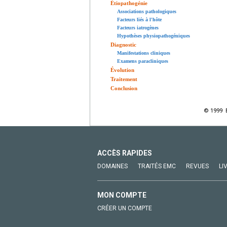
Étiopathogénie
Associations pathologiques
Facteurs liés à l'hôte
Facteurs iatrogènes
Hypothèses physiopathogéniques
Diagnostic
Manifestations cliniques
Examens paracliniques
Évolution
Traitement
Conclusion
© 1999 E
ACCÈS RAPIDES
DOMAINES
TRAITÉS EMC
REVUES
LI
MON COMPTE
CRÉER UN COMPTE