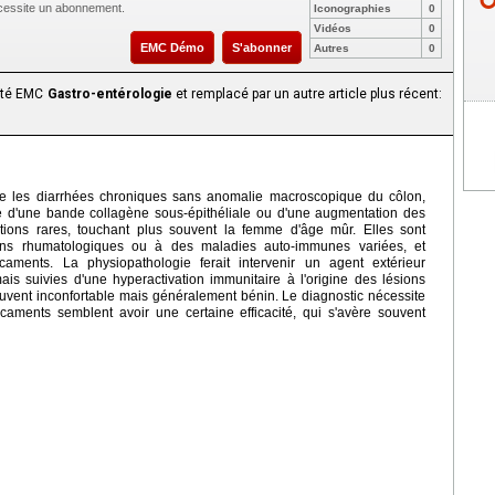
nécessite un abonnement.
Iconographies
0
Vidéos
0
EMC Démo
S'abonner
Autres
0
aité EMC
Gastro-entérologie
et remplacé par un autre article plus récent:
pe les diarrhées chroniques sans anomalie macroscopique du côlon,
ce d'une bande collagène sous-épithéliale ou d'une augmentation des
fections rares, touchant plus souvent la femme d'âge mûr. Elles sont
ons rhumatologiques ou à des maladies auto-immunes variées, et
caments. La physiopathologie ferait intervenir un agent extérieur
mais suivies d'une hyperactivation immunitaire à l'origine des lésions
ouvent inconfortable mais généralement bénin. Le diagnostic nécessite
caments semblent avoir une certaine efficacité, qui s'avère souvent