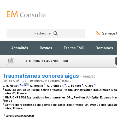
Rechercher
Service C
Rechercher
Actualités
Revues
Traités EMC
Domaines
OTO-RHINO-LARYNGOLOGIE
Traumatismes sonores aigus
- 19/02/09
[20-185-A-10] - Doi : 10.1016/S0246-0351(09)36157-7
a
,
⁎
b
a
a
c
J.-B. Nottet
, A. Moulin
, A. Crambert
, D. Bonete
, A. Job
a
Service ORL et Chirurgie cervico-faciale, Hôpital d'Instruction des Armées Des
cedex 03, France
b
UMR CNRS 502 Explorations fonctionnelles ORL, Pavillon U, Hôpital Edouard Herr
France
c
Centre de recherches du service de santé des Armées, 24, avenue des Maquis
cedex, France
Auteur correspondant.