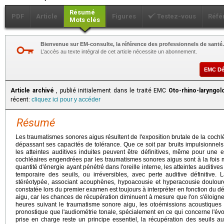
Résumé
PDF
Article
Figures
Testez-vous
Réfé
Mots clés
Bienvenue sur EM-consulte, la référence des professionnels de santé.
L’accès au texte intégral de cet article nécessite un abonnement.
EMC D
Article archivé
, publié initialement dans le traité EMC
Oto-rhino-laryngol
récent:
cliquez ici pour y accéder
Résumé
Les traumatismes sonores aigus résultent de l'exposition brutale de la coch
dépassant ses capacités de tolérance. Que ce soit par bruits impulsionnels
les atteintes auditives induites peuvent être définitives, même pour une e
cochléaires engendrées par les traumatismes sonores aigus sont à la fois 
quantité d'énergie ayant pénétré dans l'oreille interne, les atteintes auditive
temporaire des seuils, ou irréversibles, avec perte auditive définitive.
stéréotypée, associant acouphènes, hypoacousie et hyperacousie douloure
constatée lors du premier examen est toujours à interpréter en fonction du d
aigu, car les chances de récupération diminuent à mesure que l'on s'éloigne 
heures suivant le traumatisme sonore aigu, les otoémissions acoustiques
pronostique que l'audiométrie tonale, spécialement en ce qui concerne l'év
prise en charge reste un principe essentiel, la récupération des seuils au