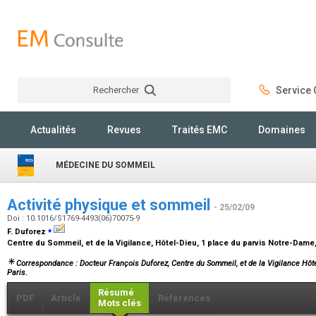
Rechercher
Service C
Rechercher
Actualités
Revues
Traités EMC
Domaines
MÉDECINE DU SOMMEIL
Activité physique et sommeil
- 25/02/09
Doi : 10.1016/S1769-4493(06)70075-9
⁎
F. Duforez
Centre du Sommeil, et de la Vigilance, Hôtel-Dieu, 1 place du parvis Notre-Dame
Correspondance : Docteur François Duforez, Centre du Sommeil, et de la Vigilance Hôt
Paris.
Résumé
PDF
Article
Références
Mots clés