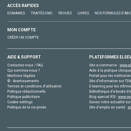
ACCÈS RAPIDES
DOMAINES
TRAITÉS EMC
REVUES
LIVRES
NOS FORMULES D'AB
MON COMPTE
CRÉER UN COMPTE
AIDE & SUPPORT
PLATEFORMES ELSE
Contactez-nous / FAQ
Site e-commerce :
www.el
Qui sommes-nous ?
Aide à la pratique clinique
Mentions légales
Portail pour les institution
© - Avertissements
Site d'information sur l'E
Termes et conditions d'utilisation
E-learning pour les infirmi
Politique rédactionnelle
Bibliothèque d'e-books Els
Politique publicitaire
Blog special IFSI :
www.gen
Cookie settings
Suivez notre actualité sur
Politique de la vie privée
Site d'emploi en santé :
e