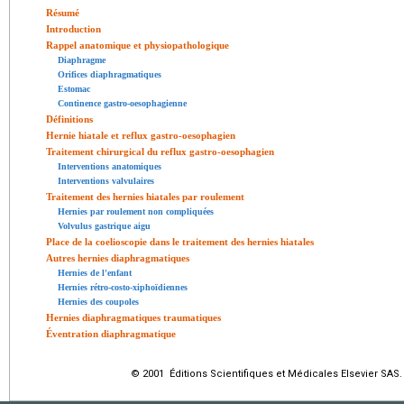
Résumé
Introduction
Rappel anatomique et physiopathologique
Diaphragme
Orifices diaphragmatiques
Estomac
Continence gastro-oesophagienne
Définitions
Hernie hiatale et reflux gastro-oesophagien
Traitement chirurgical du reflux gastro-oesophagien
Interventions anatomiques
Interventions valvulaires
Traitement des hernies hiatales par roulement
Hernies par roulement non compliquées
Volvulus gastrique aigu
Place de la coelioscopie dans le traitement des hernies hiatales
Autres hernies diaphragmatiques
Hernies de l'enfant
Hernies rétro-costo-xiphoïdiennes
Hernies des coupoles
Hernies diaphragmatiques traumatiques
Éventration diaphragmatique
© 2001 Éditions Scientifiques et Médicales Elsevier SAS.