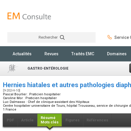
Rechercher
Service C
Rechercher
Actualités
Revues
Traités EMC
Domaines
GASTRO-ENTÉROLOGIE
Hernies hiatales et autres pathologies dia
[9-202-H-10]
Pascal Bourlier :
Praticien hospitalier
Caroline Mor :
Praticien hospitalier
Luc Dalmasso :
Chef de clinique-assistant des Hôpitaux
Centre hospitalier universitaire de Tours, hôpital Trousseau, service de chirurgie 
1 France
Résumé
PDF
Article
Figures
Références
Mots clés