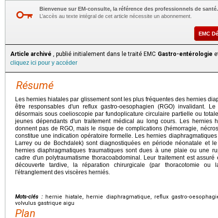
Bienvenue sur EM-consulte, la référence des professionnels de santé.
L’accès au texte intégral de cet article nécessite un abonnement.
EMC D
Article archivé
, publié initialement dans le traité EMC
Gastro-entérologie
et
cliquez ici pour y accéder
Résumé
Les hernies hiatales par glissement sont les plus fréquentes des hernies dia
être responsables d'un reflux gastro-oesophagien (RGO) invalidant. Le 
désormais sous coelioscopie par fundoplicature circulaire partielle ou total
jeunes dépendants d'un traitement médical au long cours. Les hernies h
donnent pas de RGO, mais le risque de complications (hémorragie, nécrose
constitue une indication opératoire formelle. Les hernies diaphragmatiques 
Larrey ou de Bochdalek) sont diagnostiquées en période néonatale et le
hernies diaphragmatiques traumatiques sont dues à une plaie ou une rup
cadre d'un polytraumatisme thoracoabdominal. Leur traitement est assuré 
découverte tardive, la réparation chirurgicale (par thoracotomie ou 
l'étranglement des viscères herniés.
Mots-clés :
hernie hiatale, hernie diaphragmatique, reflux gastro-oesophagi
volvulus gastrique aigu
Plan