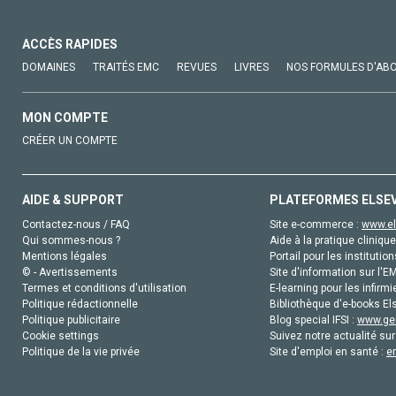
ACCÈS RAPIDES
DOMAINES
TRAITÉS EMC
REVUES
LIVRES
NOS FORMULES D'AB
MON COMPTE
CRÉER UN COMPTE
AIDE & SUPPORT
PLATEFORMES ELSE
Contactez-nous / FAQ
Site e-commerce :
www.el
Qui sommes-nous ?
Aide à la pratique clinique
Mentions légales
Portail pour les institution
© - Avertissements
Site d'information sur l'E
Termes et conditions d'utilisation
E-learning pour les infirmi
Politique rédactionnelle
Bibliothèque d'e-books Els
Politique publicitaire
Blog special IFSI :
www.gen
Cookie settings
Suivez notre actualité sur
Politique de la vie privée
Site d'emploi en santé :
e