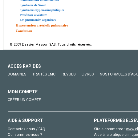
Manifestations auto-immunes
Syndrome de Sweet
Syndromes hyperéosinophiliques
Protéinose alvéolaire
Les pneumonies organisées
Hypertension artérielle pulmonaire
Conclusion
© 2009 Elsevier Masson SAS. Tous droits réservés.
ACCÈS RAPIDES
DOMAINES
TRAITÉS EMC
REVUES
LIVRES
NOS FORMULES D'AB
MON COMPTE
CRÉER UN COMPTE
AIDE & SUPPORT
PLATEFORMES ELSE
Contactez-nous / FAQ
Site e-commerce :
www.el
Qui sommes-nous ?
Aide à la pratique clinique