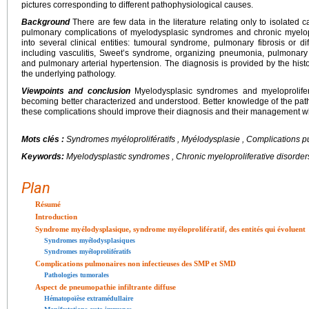
pictures corresponding to different pathophysiological causes.
Background
There are few data in the literature relating only to isolated 
pulmonary complications of myelodysplasic syndromes and chronic myelopro
into several clinical entities: tumoural syndrome, pulmonary fibrosis or dif
including vasculitis, Sweet’s syndrome, organizing pneumonia, pulmonary 
and pulmonary arterial hypertension. The diagnosis is provided by the h
the underlying pathology.
Viewpoints and conclusion
Myelodysplasic syndromes and myeloprolifera
becoming better characterized and understood. Better knowledge of the pa
these complications should improve their diagnosis and their management wh
Mots clés :
Syndromes myéloprolifératifs , Myélodysplasie , Complications 
Keywords:
Myelodysplastic syndromes , Chronic myeloproliferative disorder
Plan
Résumé
Introduction
Syndrome myélodysplasique, syndrome myéloprolifératif, des entités qui évoluent
Syndromes myélodysplasiques
Syndromes myéloprolifératifs
Complications pulmonaires non infectieuses des SMP et SMD
Pathologies tumorales
Aspect de pneumopathie infiltrante diffuse
Hématopoïèse extramédullaire