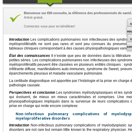
Bienvenue sur EM-consulte, la référence des professionnels de santé.
Article gratuit.
c
Connectez-vous pour en bénéficier!
vo
Introduction
Les complications pulmonaires non infectieuses des syndrom
myéloprolifératifs ne sont pas rares et sont peu connues du pneumologue
co
tableaux cliniques correspondant à des causes physiopathologiques variées
État des connaissances
Il n’existe que peu de données dans la littérature 
petites séries. Les complications pulmonaires non infectieuses des syndr
myéloprolifératifs peuvent être classées en plusieurs entités cliniques : s
infiltrante diffuse, manifestations auto-immunes, syndrome de Sweet, pneum
épanchements pleuraux et maladie vasculaire pulmonaire.
La certitude diagnostique est apportée par l’histologie et la prise en charge 
pathologie causale.
Perspectives et conclusion
Les syndromes myélodysplasiques et les syndro
qui évoluent, de mieux en mieux caractérisées et comprises. Une me
physiopathologiques impliqués dans la survenue de leurs complications de
prise en charge qui reste encore complexe.
Non-infectious pulmonary complications of myelodys
myeloproliferative disorders
Introduction
Non-infectious pulmonary complications of myelodysplasic sy
disorders are not rare but remain little known to the respiratory physician. H