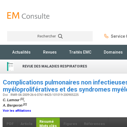
Rechercher
Service C
Rechercher
Actualités
Revues
Traités EMC
Domaines
REVUE DES MALADIES RESPIRATOIRES
Complications pulmonaires non infectieuse
myéloprolifératives et des syndromes myé
Doi : RMR-06-2009-26-6-0761-8425-101019-200905225
[1]
C. Lamour
,
[2]
A. Bergeron
Voir les affiliations
Résumé
PDF
Article
Figures
Références
Mots clés