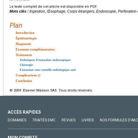
Le texte complet de cet article est disponible en PDF.
Mots clés :
Ingestion, Œsophage, Corps étrangers, Endoscopie, Perforatio
Plan
Introduction
Épidémiologie
Diagnostic
Examens complémentaires
Traitement
Techniques d'extraction endoscopique
Chirurgie
Extraction sous contrôle radiologique seul
Complications ()
Conclusion
© 2009 Elsevier Masson SAS. Tous droits réservés.
ACCÈS RAPIDES
DOMAINES
TRAITÉS EMC
REVUES
LIVRES
NOS FORMULES D'AB
MON COMPTE