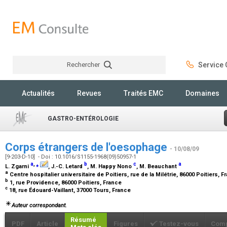
Rechercher
Service C
Rechercher
Actualités
Revues
Traités EMC
Domaines
GASTRO-ENTÉROLOGIE
Corps étrangers de l'oesophage
- 10/08/09
[9-203-D-10] - Doi : 10.1016/S1155-1968(09)50957-1
a
,
⁎
b
c
a
L. Zgarni
, J.-C. Letard
, M. Happy Nono
, M. Beauchant
a
Centre hospitalier universitaire de Poitiers, rue de la Milétrie, 86000 Poitiers, 
b
1, rue Providence, 86000 Poitiers, France
c
18, rue Édouard-Vaillant, 37000 Tours, France
Auteur correspondant.
Résumé
PDF
Article
Figures
Testez-vous
Comp