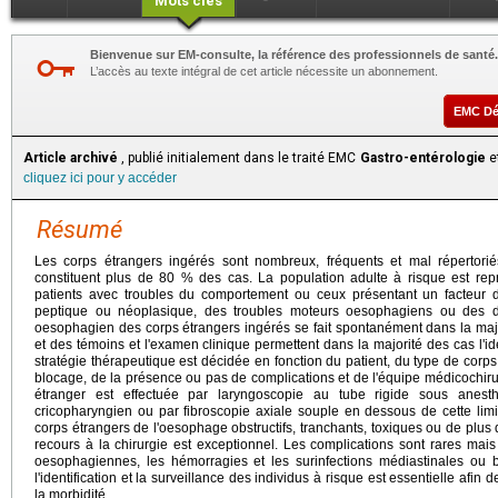
Mots clés
Bienvenue sur EM-consulte, la référence des professionnels de santé.
L’accès au texte intégral de cet article nécessite un abonnement.
EMC D
Article archivé
, publié initialement dans le traité EMC
Gastro-entérologie
et
cliquez ici pour y accéder
Résumé
Les corps étrangers ingérés sont nombreux, fréquents et mal répertori
constituent plus de 80 % des cas. La population adulte à risque est re
patients avec troubles du comportement ou ceux présentant un facteur d
peptique ou néoplasique, des troubles moteurs oesophagiens ou des d
oesophagien des corps étrangers ingérés se fait spontanément dans la major
et des témoins et l'examen clinique permettent dans la majorité des cas l'id
stratégie thérapeutique est décidée en fonction du patient, du type de corps
blocage, de la présence ou pas de complications et de l'équipe médicochirur
étranger est effectuée par laryngoscopie au tube rigide sous anes
cricopharyngien ou par fibroscopie axiale souple en dessous de cette limit
corps étrangers de l'oesophage obstructifs, tranchants, toxiques ou de plus
recours à la chirurgie est exceptionnel. Les complications sont rares mais 
oesophagiennes, les hémorragies et les surinfections médiastinales ou 
l'identification et la surveillance des individus à risque est essentielle afin 
la morbidité.