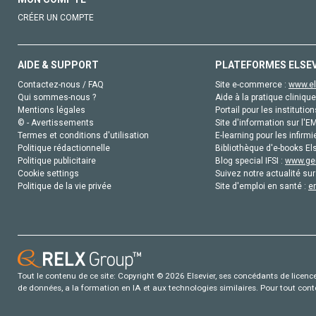
CRÉER UN COMPTE
AIDE & SUPPORT
PLATEFORMES ELSE
Contactez-nous / FAQ
Site e-commerce :
www.el
Qui sommes-nous ?
Aide à la pratique clinique
Mentions légales
Portail pour les institution
© - Avertissements
Site d'information sur l'E
Termes et conditions d'utilisation
E-learning pour les infirmi
Politique rédactionnelle
Bibliothèque d'e-books Els
Politique publicitaire
Blog special IFSI :
www.gen
Cookie settings
Suivez notre actualité sur
Politique de la vie privée
Site d'emploi en santé :
e
Tout le contenu de ce site: Copyright © 2026 Elsevier, ses concédants de licence e
de données, a la formation en IA et aux technologies similaires. Pour tout con