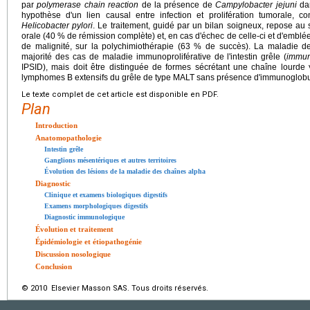
par
polymerase chain reaction
de la présence de
Campylobacter jejuni
dan
hypothèse d'un lien causal entre infection et prolifération tumorale,
Helicobacter pylori
. Le traitement, guidé par un bilan soigneux, repose au 
orale (40 % de rémission complète) et, en cas d'échec de celle-ci et d'emblé
de malignité, sur la polychimiothérapie (63 % de succès). La maladie d
majorité des cas de maladie immunoproliférative de l'intestin grêle (
immuno
IPSID), mais doit être distinguée de formes sécrétant une chaîne lourde 
lymphomes B extensifs du grêle de type MALT sans présence d'immunoglobu
Le texte complet de cet article est disponible en PDF.
Plan
Introduction
Anatomopathologie
Intestin grêle
Ganglions mésentériques et autres territoires
Évolution des lésions de la maladie des chaînes alpha
Diagnostic
Clinique et examens biologiques digestifs
Examens morphologiques digestifs
Diagnostic immunologique
Évolution et traitement
Épidémiologie et étiopathogénie
Discussion nosologique
Conclusion
© 2010 Elsevier Masson SAS. Tous droits réservés.