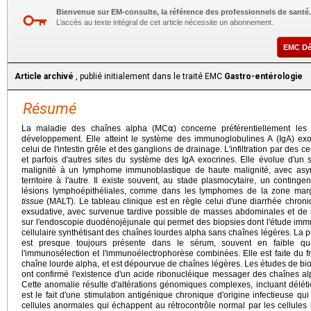
Bienvenue sur EM-consulte, la référence des professionnels de santé.
L’accès au texte intégral de cet article nécessite un abonnement.
EMC D
Article archivé
, publié initialement dans le traité EMC
Gastro-entérologie
Résumé
La maladie des chaînes alpha (MC⍺) concerne préférentiellement les
développement. Elle atteint le système des immunoglobulines A (IgA) ex
celui de l'intestin grêle et des ganglions de drainage. L'infiltration par des c
et parfois d'autres sites du système des IgA exocrines. Elle évolue d'un
malignité à un lymphome immunoblastique de haute malignité, avec asy
territoire à l'autre. Il existe souvent, au stade plasmocytaire, un continge
lésions lymphoépithéliales, comme dans les lymphomes de la zone ma
tissue
(MALT). Le tableau clinique est en règle celui d'une diarrhée chron
exsudative, avec survenue tardive possible de masses abdominales et de s
sur l'endoscopie duodénojéjunale qui permet des biopsies dont l'étude immu
cellulaire synthétisant des chaînes lourdes alpha sans chaînes légères. La 
est presque toujours présente dans le sérum, souvent en faible qu
l'immunosélection et l'immunoélectrophorèse combinées. Elle est faite du 
chaîne lourde alpha, et est dépourvue de chaînes légères. Les études de bio
ont confirmé l'existence d'un acide ribonucléique messager des chaînes 
Cette anomalie résulte d'altérations génomiques complexes, incluant déléti
est le fait d'une stimulation antigénique chronique d'origine infectieuse qui
cellules anormales qui échappent au rétrocontrôle normal par les cellule