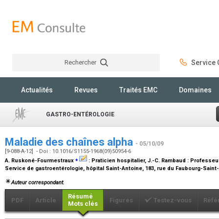
Rechercher
Service C
Rechercher
Actualités
Revues
Traités EMC
Domaines
GASTRO-ENTÉROLOGIE
Maladie des chaînes alpha
- 05/10/09
[9-088-A-12] - Doi : 10.1016/S1155-1968(09)50954-6
⁎
A. Ruskoné-Fourmestraux
:
Praticien hospitalier
, J.-C. Rambaud :
Professeur
Service de gastroentérologie, hôpital Saint-Antoine, 183, rue du Faubourg-Saint
Auteur correspondant.
Résumé
PDF
Article
Figures
Testez-vous
Réfé
Mots clés