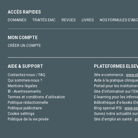
ACCÈS RAPIDES
DOMAINES
TRAITÉS EMC
REVUES
LIVRES
NOS FORMULES D'AB
MON COMPTE
CRÉER UN COMPTE
AIDE & SUPPORT
PLATEFORMES ELSE
Contactez-nous / FAQ
Site e-commerce :
www.el
Qui sommes-nous ?
Aide à la pratique clinique
Mentions légales
Portail pour les institution
© - Avertissements
Site d'information sur l'E
Termes et conditions d'utilisation
E-learning pour les infirmi
Politique rédactionnelle
Bibliothèque d'e-books Els
Politique publicitaire
Blog special IFSI :
www.gen
Cookie settings
Suivez notre actualité sur
Politique de la vie privée
Site d'emploi en santé :
e