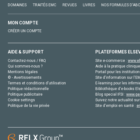
DOMAINES
TRAITÉS EMC
REVUES
LIVRES
NOS FORMULES D'AB
MON COMPTE
CRÉER UN COMPTE
AIDE & SUPPORT
PLATEFORMES ELSE
Contactez-nous / FAQ
Site e-commerce :
www.el
Qui sommes-nous ?
Aide à la pratique clinique
Mentions légales
Portail pour les institution
© - Avertissements
Site d'information sur l'E
Termes et conditions d'utilisation
E-learning pour les infirmi
Politique rédactionnelle
Bibliothèque d'e-books Els
Politique publicitaire
Blog special IFSI :
www.gen
Cookie settings
Suivez notre actualité sur
Politique de la vie privée
Site d'emploi en santé :
e