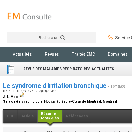
Rechercher
Service C
Rechercher
Actualités
Revues
Traités EMC
Domaines
REVUE DES MALADIES RESPIRATOIRES ACTUALITÉS
Le syndrome d’irritation bronchique
- 19/10/09
Doi : 10.1016/S1877-1203(09)75287-5
J.-L. Malo
Service de pneumologie, Hôpital du Sacré-Cœur de Montréal, Montréal
Résumé
PDF
Article
Références
Mots clés