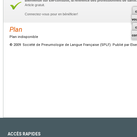
Bienvenue sur EM-consulte, la référence des professionnels de santé.
Article gratuit.
c
Connectez-vous pour en bénéficier!
vo
Plan
co
Plan indisponible
© 2009 Société de Pneumologie de Langue Française (SPLF). Publié par Elsev
ACCÈS RAPIDES