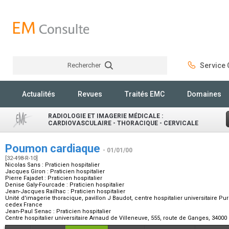
Rechercher
Service C
Rechercher
Actualités
Revues
Traités EMC
Domaines
RADIOLOGIE ET IMAGERIE MÉDICALE :
CARDIOVASCULAIRE - THORACIQUE - CERVICALE
Poumon cardiaque
- 01/01/00
[32-498-R-10]
Nicolas Sans :
Praticien hospitalier
Jacques Giron :
Praticien hospitalier
Pierre Fajadet :
Praticien hospitalier
Denise Galy-Fourcade :
Praticien hospitalier
Jean-Jacques Railhac :
Praticien hospitalier
Unité d'imagerie thoracique, pavillon J Baudot, centre hospitalier universitaire P
cedex France
Jean-Paul Senac :
Praticien hospitalier
Centre hospitalier universitaire Arnaud de Villeneuve, 555, route de Ganges, 3400