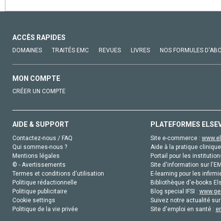
ACCÈS RAPIDES
DOMAINES
TRAITÉS EMC
REVUES
LIVRES
NOS FORMULES D'AB
MON COMPTE
CRÉER UN COMPTE
AIDE & SUPPORT
PLATEFORMES ELSE
Contactez-nous / FAQ
Site e-commerce :
www.el
Qui sommes-nous ?
Aide à la pratique clinique
Mentions légales
Portail pour les institution
© - Avertissements
Site d'information sur l'E
Termes et conditions d'utilisation
E-learning pour les infirmi
Politique rédactionnelle
Bibliothèque d'e-books Els
Politique publicitaire
Blog special IFSI :
www.gen
Cookie settings
Suivez notre actualité sur
Politique de la vie privée
Site d'emploi en santé :
e