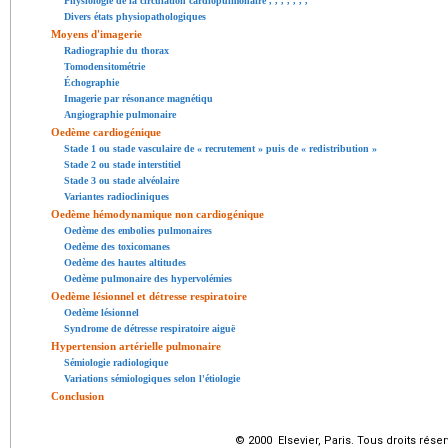
Physiologie de la circulation cardiopulmonaire
,
,
,
,
,
,
,
Divers états physiopathologiques
Moyens d'imagerie
Radiographie du thorax
Tomodensitométrie
Échographie
Imagerie par résonance magnétiqu
Angiographie pulmonaire
Oedème cardiogénique
Stade 1 ou stade vasculaire de « recrutement » puis de « redistribution »
Stade 2 ou stade interstitiel
Stade 3 ou stade alvéolaire
Variantes radiocliniques
Oedème hémodynamique non cardiogénique
Oedème des embolies pulmonaires
Oedème des toxicomanes
Oedème des hautes altitudes
Oedème pulmonaire des hypervolémies
Oedème lésionnel et détresse respiratoire
Oedème lésionnel
Syndrome de détresse respiratoire aiguë
Hypertension artérielle pulmonaire
Sémiologie radiologique
Variations sémiologiques selon l'étiologie
Conclusion
© 2000 Elsevier, Paris. Tous droits réser