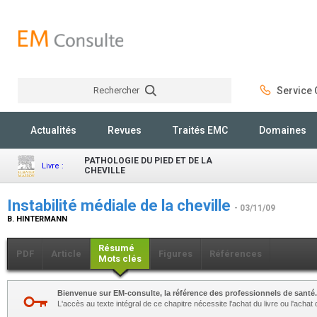
Rechercher
Service C
Rechercher
Actualités
Revues
Traités EMC
Domaines
PATHOLOGIE DU PIED ET DE LA
Livre :
CHEVILLE
Instabilité médiale de la cheville
- 03/11/09
B. HINTERMANN
Résumé
PDF
Article
Figures
Références
Mots clés
Bienvenue sur EM-consulte, la référence des professionnels de santé.
L'accès au texte intégral de ce chapitre nécessite l'achat du livre ou l'achat 