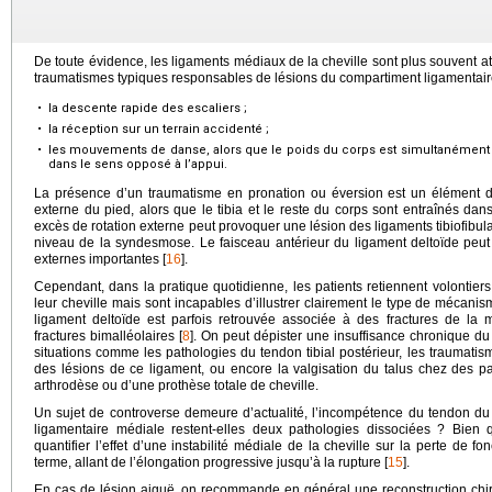
De toute évidence, les ligaments médiaux de la cheville sont plus souvent att
traumatismes typiques responsables de lésions du compartiment ligamentaire 
•
la descente rapide des escaliers ;
•
la réception sur un terrain accidenté ;
•
les mouvements de danse, alors que le poids du corps est simultanément
dans le sens opposé à l’appui.
La présence d’un traumatisme en pronation ou éversion est un élément de
externe du pied, alors que le tibia et le reste du corps sont entraînés da
excès de rotation externe peut provoquer une lésion des ligaments tibiofibu
niveau de la syndesmose. Le faisceau antérieur du ligament deltoïde peut é
externes importantes [
16
].
Cependant, dans la pratique quotidienne, les patients retiennent volontier
leur cheville mais sont incapables d’illustrer clairement le type de mécanis
ligament deltoïde est parfois retrouvée associée à des fractures de la ma
fractures bimalléolaires [
8
]. On peut dépister une insuffisance chronique 
situations comme les pathologies du tendon tibial postérieur, les traumatis
des lésions de ce ligament, ou encore la valgisation du talus chez des p
arthrodèse ou d’une prothèse totale de cheville.
Un sujet de controverse demeure d’actualité, l’incompétence du tendon du tib
ligamentaire médiale restent-elles deux pathologies dissociées ? Bien 
quantifier l’effet d’une instabilité médiale de la cheville sur la perte de fo
terme, allant de l’élongation progressive jusqu’à la rupture [
15
].
En cas de lésion aiguë, on recommande en général une reconstruction chir