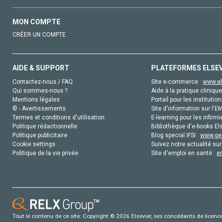
MON COMPTE
CRÉER UN COMPTE
AIDE & SUPPORT
PLATEFORMES ELSE
Contactez-nous / FAQ
Site e-commerce :
www.el
Qui sommes-nous ?
Aide à la pratique clinique
Mentions légales
Portail pour les institution
© - Avertissements
Site d'information sur l'E
Termes et conditions d'utilisation
E-learning pour les infirmi
Politique rédactionnelle
Bibliothèque d'e-books Els
Politique publicitaire
Blog special IFSI :
www.gen
Cookie settings
Suivez notre actualité sur
Politique de la vie privée
Site d'emploi en santé :
e
Tout le contenu de ce site: Copyright © 2026 Elsevier, ses concédants de licence e