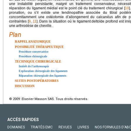
une instabilité persistante, malgré un traitement conservateur, nécessi
réparation du ligament médial est le point clé du traitement chirurgical [
10
]
pronation, ou s’il existe une tendinopathie associée du tibial posté
concomitamment une ostéotomie d’allongement du calcanéus afin de pro
contraintes [
9
,
11
]. Dans la situation où le ligament deltoïde profond est ir
une arthrodèse de cheville.
Plan
RAPPEL ANATOMIQUE
POSSIBILITÉ THÉRAPEUTIQUE
Procédure conservatrice
Procédure chirurgicale
TECHNIQUE CHIRURGICALE
Intérêt de l’arthroscopie
Exploration chirurgicale des ligaments
Réparation chirurgicale des ligaments
SUITES POSTOPÉRATOIRES
DISCUSSION
© 2009 Elsevier Masson SAS. Tous droits réservés.
ACCÈS RAPIDES
DOMAINES
TRAITÉS EMC
REVUES
LIVRES
NOS FORMULES D'AB