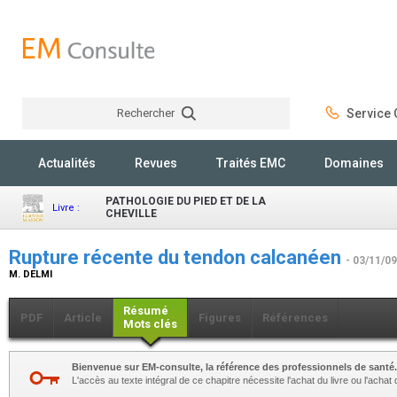
Rechercher
Service C
Rechercher
Actualités
Revues
Traités EMC
Domaines
PATHOLOGIE DU PIED ET DE LA
Livre :
CHEVILLE
Rupture récente du tendon calcanéen
- 03/11/09
M. DELMI
Résumé
PDF
Article
Figures
Références
Mots clés
Bienvenue sur EM-consulte, la référence des professionnels de santé.
L'accès au texte intégral de ce chapitre nécessite l'achat du livre ou l'achat 