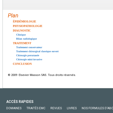
Plan
ÉPIDÉMIOLOGIE
PHYSIOPATHOLOGIE
DIAGNOSTIC
Clinique
Bilan radiologique
TRAITEMENT
Traitement conservateur
Traitement chirurgical classique ouvert
Chirurgie percutanée
Chirurgie mini-invasive
CONCLUSION
© 2009 Elsevier Masson SAS. Tous droits réservés.
ACCÈS RAPIDES
DOMAINES
TRAITÉS EMC
REVUES
LIVRES
NOS FORMULES D'AB