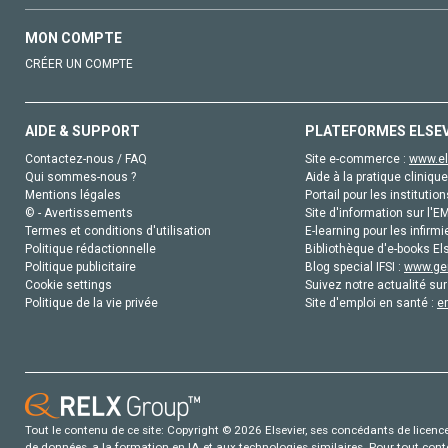
MON COMPTE
CRÉER UN COMPTE
AIDE & SUPPORT
PLATEFORMES ELSE
Contactez-nous / FAQ
Site e-commerce :
www.el
Qui sommes-nous ?
Aide à la pratique clinique
Mentions légales
Portail pour les institution
© - Avertissements
Site d'information sur l'E
Termes et conditions d'utilisation
E-learning pour les infirmi
Politique rédactionnelle
Bibliothèque d'e-books Els
Politique publicitaire
Blog special IFSI :
www.gen
Cookie settings
Suivez notre actualité sur
Politique de la vie privée
Site d'emploi en santé :
e
Tout le contenu de ce site: Copyright © 2026 Elsevier, ses concédants de licence e
de données, a la formation en IA et aux technologies similaires. Pour tout con