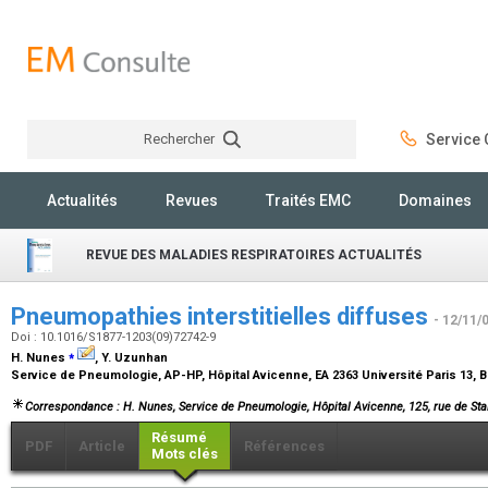
Rechercher
Service C
Rechercher
Actualités
Revues
Traités EMC
Domaines
REVUE DES MALADIES RESPIRATOIRES ACTUALITÉS
Pneumopathies interstitielles diffuses
- 12/11/
Doi : 10.1016/S1877-1203(09)72742-9
⁎
H. Nunes
, Y. Uzunhan
Service de Pneumologie, AP-HP, Hôpital Avicenne, EA 2363 Université Paris 13, 
Correspondance : H. Nunes, Service de Pneumologie, Hôpital Avicenne, 125, rue de Sta
Résumé
PDF
Article
Références
Mots clés