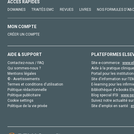
ACCÈS RAPIDES
DOMAINES
TRAITÉS EMC
REVUES
LIVRES
NOS FORMULES D'AB
MON COMPTE
CRÉER UN COMPTE
AIDE & SUPPORT
PLATEFORMES ELSE
Contactez-nous / FAQ
Site e-commerce :
www.el
Qui sommes-nous ?
Aide à la pratique clinique
Mentions légales
Portail pour les institution
© - Avertissements
Site d'information sur l'E
Termes et conditions d'utilisation
E-learning pour les infirmi
Politique rédactionnelle
Bibliothèque d'e-books Els
Politique publicitaire
Blog special IFSI :
www.gen
Cookie settings
Suivez notre actualité sur
Politique de la vie privée
Site d'emploi en santé :
e