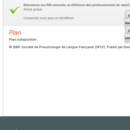
Bienvenue sur EM-consulte, la référence des professionnels de santé.
Article gratuit.
c
Connectez-vous pour en bénéficier!
vo
Plan
co
Plan indisponible
© 2009 Société de Pneumologie de Langue Française (SPLF). Publié par Elsev