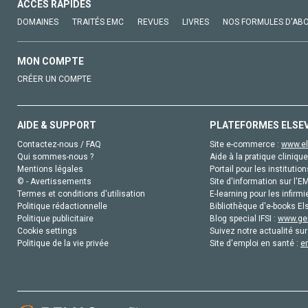
ACCÈS RAPIDES
DOMAINES
TRAITÉS EMC
REVUES
LIVRES
NOS FORMULES D'AB
MON COMPTE
CRÉER UN COMPTE
AIDE & SUPPORT
PLATEFORMES ELSE
Contactez-nous / FAQ
Site e-commerce :
www.el
Qui sommes-nous ?
Aide à la pratique clinique
Mentions légales
Portail pour les institution
© - Avertissements
Site d'information sur l'E
Termes et conditions d'utilisation
E-learning pour les infirmi
Politique rédactionnelle
Bibliothèque d'e-books Els
Politique publicitaire
Blog special IFSI :
www.gen
Cookie settings
Suivez notre actualité sur
Politique de la vie privée
Site d'emploi en santé :
e