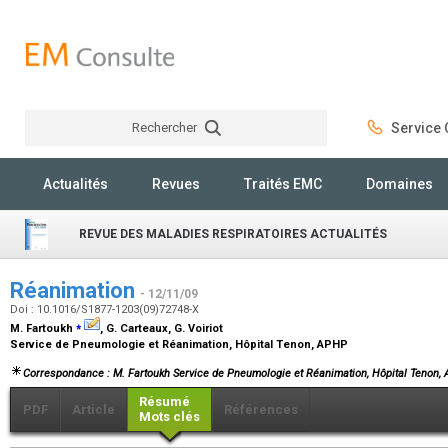
Rechercher
Service C
Rechercher
Actualités
Revues
Traités EMC
Domaines
REVUE DES MALADIES RESPIRATOIRES ACTUALITÉS
Réanimation
- 12/11/09
Doi : 10.1016/S1877-1203(09)72748-X
⁎
M. Fartoukh
, G. Carteaux, G. Voiriot
Service de Pneumologie et Réanimation, Hôpital Tenon, APHP
Correspondance : M. Fartoukh Service de Pneumologie et Réanimation, Hôpital Tenon, AP
Résumé
PDF
Article
Références
Mots clés