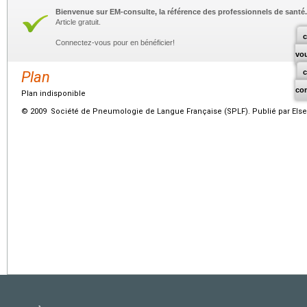
Bienvenue sur EM-consulte, la référence des professionnels de santé.
Article gratuit.
c
Connectez-vous pour en bénéficier!
vo
Plan
co
Plan indisponible
© 2009 Société de Pneumologie de Langue Française (SPLF). Publié par Elsev