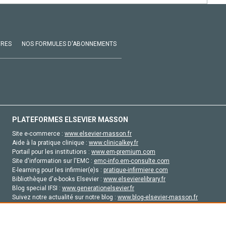
VRES
NOS FORMULES D'ABONNEMENTS
PLATEFORMES ELSEVIER MASSON
Site e-commerce :
www.elsevier-masson.fr
Aide à la pratique clinique :
www.clinicalkey.fr
Portail pour les institutions :
www.em-premium.com
Site d'information sur l'EMC :
emc-info.em-consulte.com
E-learning pour les infirmier(e)s :
pratique-infirmiere.com
Bibliothèque d'e-books Elsevier :
www.elsevierelibrary.fr
Blog special IFSI :
www.generationelsevier.fr
Suivez notre actualité sur notre blog :
www.blog-elsevier-masson.fr
Site d'emploi en santé :
emploisante.com