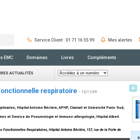
Service Client : 01 71 16 55 99
Mes alertes
Rechercher
és EMC
Domaines
Livres
Compléments
IRES ACTUALITÉS
fonctionnelle respiratoire
- 12/11/09
plinaires, Hôpital Antoine Béclère, APHP, Clamart et Université Paris-Sud,
ires et Service de Pneumologie et Immuno-allergologie, Hôpital Albert
s Fonctionnelles Respiratoires, Hôpital Antoine Béclère, 157, rue de la Porte de
B