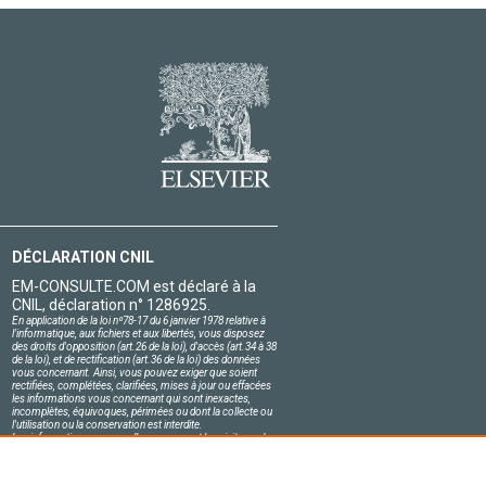
DÉCLARATION CNIL
EM-CONSULTE.COM est déclaré à la
CNIL, déclaration n° 1286925.
En application de la loi nº78-17 du 6 janvier 1978 relative à
l'informatique, aux fichiers et aux libertés, vous disposez
des droits d'opposition (art.26 de la loi), d'accès (art.34 à 38
de la loi), et de rectification (art.36 de la loi) des données
vous concernant. Ainsi, vous pouvez exiger que soient
rectifiées, complétées, clarifiées, mises à jour ou effacées
les informations vous concernant qui sont inexactes,
incomplètes, équivoques, périmées ou dont la collecte ou
l'utilisation ou la conservation est interdite.
Les informations personnelles concernant les visiteurs de
notre site, y compris leur identité, sont confidentielles.
Le responsable du site s'engage sur l'honneur à respecter
les conditions légales de confidentialité applicables en