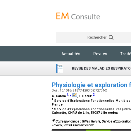
Rechercher
Actualités
Revues
Trait
REVUE DES MALADIES RESPIRATO
Physiologie et exploration 
Doi : 10.1016/S1877-1203(09)72734-X
1
,
⁎
2
G. Garcia
, T. Perez
1
Service d’Explorations Fonctionnelles Multidisci
France
2
Service d’Explorations Fonctionnelles Respirato
Calmette, CHRU de Lille, 59037 Lille cedex
Correspondance : Gilles Garcia, Service d’Exploration
Trivaux, 92141 Clamart cedex.