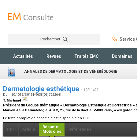
Rechercher
Service C
Rechercher
Actualités
Revues
Traités EMC
Domaines
ANNALES DE DERMATOLOGIE ET DE VÉNÉRÉOLOGIE
Dermatologie esthétique
- 19/11/09
Doi : 10.1016/S0151-9638(09)72526-8
T. Michaud
Président du Groupe thématique « Dermatologie Esthétique et Correctrice » 
Maison de la Dermatologie, ADEC, 25, rue de la Boétie, 75008 Paris, www.grdec.
Le texte complet de cet article est disponible en PDF.
Résumé
PDF
Article
Références
Mots clés