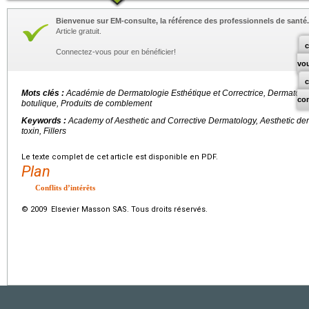
Bienvenue sur EM-consulte, la référence des professionnels de santé.
Article gratuit.
c
Connectez-vous pour en bénéficier!
vo
Mots clés :
Académie de Dermatologie Esthétique et Correctrice, Dermatolog
co
botulique, Produits de comblement
Keywords :
Academy of Aesthetic and Corrective Dermatology, Aesthetic der
toxin, Fillers
Le texte complet de cet article est disponible en PDF.
Plan
Conflits d’intérêts
© 2009 Elsevier Masson SAS. Tous droits réservés.