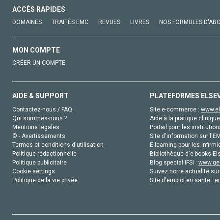
ACCÈS RAPIDES
DOMAINES
TRAITÉS EMC
REVUES
LIVRES
NOS FORMULES D'AB
MON COMPTE
CRÉER UN COMPTE
AIDE & SUPPORT
PLATEFORMES ELSE
Contactez-nous / FAQ
Site e-commerce :
www.el
Qui sommes-nous ?
Aide à la pratique clinique
Mentions légales
Portail pour les institution
© - Avertissements
Site d'information sur l'E
Termes et conditions d'utilisation
E-learning pour les infirmi
Politique rédactionnelle
Bibliothèque d'e-books Els
Politique publicitaire
Blog special IFSI :
www.gen
Cookie settings
Suivez notre actualité sur
Politique de la vie privée
Site d'emploi en santé :
e