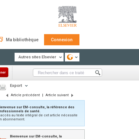
Ma bibliothèque
Connexion
Autres sites Elsevier
ner
Export
Article précédent
|
Article suivant
ienvenue sur EM-consulte, la référence des
rofessionnels de santé.
’accès au texte intégral de cet article nécessite
n abonnement.
Bienvenue sur EM-consulte, la