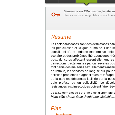
Bienvenue sur EM-consulte, la référen
L’accès au texte intégral de cet article 
Résumé
Les ectoparasitoses sont des dermatoses para
les pédiculoses et la gale humaine. Elles 
constituent d'une certaine manière un enje
scolaire et des problèmes thérapeutiques (rés
poux du corps affectent essentiellement les 
d'infections bactériennes parfois sévères po
font partie des maladies sexuellement transmi
de retraite, les services de long séjour pour 
difficiles problèmes diagnostiques et thérapeu
de la gale est désormais facilitée par la poss
gale profuse ou en collectivité. Le déve
résistances aux insecticides doivent faire réé
Le texte complet de cet article est disponible 
Mots clés :
Poux, Gale, Pyréthrine, Malathion
Plan
Introduction