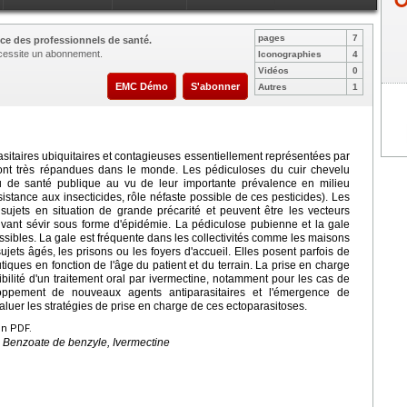
pages
7
ce des professionnels de santé.
nécessite un abonnement.
Iconographies
4
Vidéos
0
EMC Démo
S'abonner
Autres
1
sitaires ubiquitaires et contagieuses essentiellement représentées par
sont très répandues dans le monde. Les pédiculoses du cuir chevelu
u de santé publique au vu de leur importante prévalence en milieu
istance aux insecticides, rôle néfaste possible de ces pesticides). Les
sujets en situation de grande précarité et peuvent être les vecteurs
uvant sévir sous forme d'épidémie. La pédiculose pubienne et la gale
ssibles. La gale est fréquente dans les collectivités comme les maisons
sujets âgés, les prisons ou les foyers d'accueil. Elles posent parfois de
tiques en fonction de l'âge du patient et du terrain. La prise en charge
ibilité d'un traitement oral par ivermectine, notamment pour les cas de
loppement de nouveaux agents antiparasitaires et l'émergence de
valuer les stratégies de prise en charge de ces ectoparasitoses.
en PDF.
, Benzoate de benzyle, Ivermectine