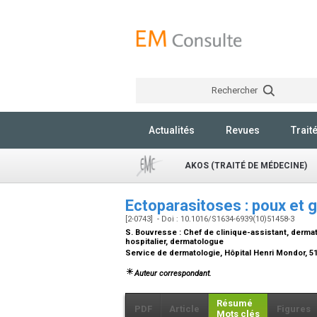
Rechercher
Actualités
Revues
Trait
AKOS (TRAITÉ DE MÉDECINE)
Ectoparasitoses : poux et 
[2-0743] - Doi : 10.1016/S1634-6939(10)51458-3
S. Bouvresse :
Chef de clinique-assistant, derma
hospitalier, dermatologue
Service de dermatologie, Hôpital Henri Mondor, 5
Auteur correspondant.
Résumé
PDF
Article
Figures
Mots clés