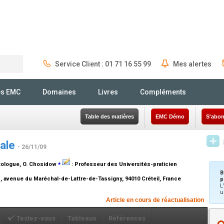
Service Client : 01 71 16 55 99
Mes alertes
Rechercher
és EMC
Domaines
Livres
Compléments
Table des matières
EMC Démo
S'abon
gale
- 26/11/09
⁎
tologue
, O. Chosidow
:
Professeur des Universités-praticien
B
1, avenue du Maréchal-de-Lattre-de-Tassigny, 94010 Créteil, France
p
L
u
Article en cours de réactualisation
Testez-vous
Tableaux
Références