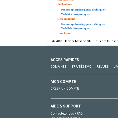
Pédiculoses
[
]
Données épidémiologiques et cliniques
Modalités thérapeutiques
Gale humaine
[
]
Données épidémiologiques et cliniques
Modalités thérapeutiques
Conclusion
© 2010 Elsevier Masson SAS. Tous droits réser
ACCÈS RAPIDES
DOMAINES
TRAITÉS EMC
REVUES
LI
MON COMPTE
CRÉER UN COMPTE
AIDE & SUPPORT
Contactez-nous / FAQ