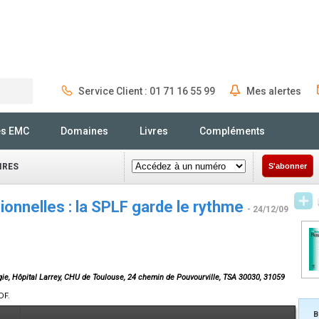
Service Client : 01 71 16 55 99
Mes alertes
Rechercher
és EMC
Domaines
Livres
Compléments
IRES
S'abonner
nnelles : la SPLF garde le rythme
- 24/12/09
ie, Hôpital Larrey, CHU de Toulouse, 24 chemin de Pouvourville, TSA 30030, 31059
DF.
B