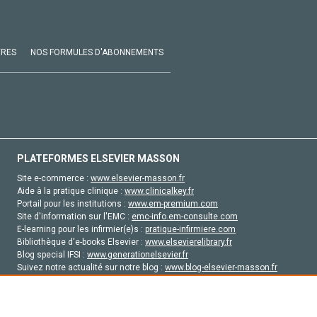
VRES
NOS FORMULES D'ABONNEMENTS
PLATEFORMES ELSEVIER MASSON
Site e-commerce :
www.elsevier-masson.fr
Aide à la pratique clinique :
www.clinicalkey.fr
Portail pour les institutions :
www.em-premium.com
Site d'information sur l'EMC :
emc-info.em-consulte.com
E-learning pour les infirmier(e)s :
pratique-infirmiere.com
Bibliothèque d'e-books Elsevier :
www.elsevierelibrary.fr
Blog special IFSI :
www.generationelsevier.fr
Suivez notre actualité sur notre blog :
www.blog-elsevier-masson.fr
Site d'emploi en santé :
emploisante.com