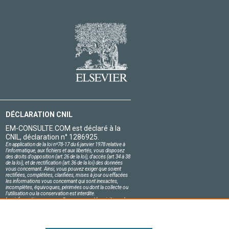
DÉCLARATION CNIL
EM-CONSULTE.COM est déclaré à la
CNIL, déclaration n° 1286925.
En application de la loi nº78-17 du 6 janvier 1978 relative à
l'informatique, aux fichiers et aux libertés, vous disposez
des droits d'opposition (art.26 de la loi), d'accès (art.34 à 38
de la loi), et de rectification (art.36 de la loi) des données
vous concernant. Ainsi, vous pouvez exiger que soient
rectifiées, complétées, clarifiées, mises à jour ou effacées
les informations vous concernant qui sont inexactes,
incomplètes, équivoques, périmées ou dont la collecte ou
l'utilisation ou la conservation est interdite.
Les informations personnelles concernant les visiteurs de
notre site, y compris leur identité, sont confidentielles.
Le responsable du site s'engage sur l'honneur à respecter
les conditions légales de confidentialité applicables en
France et à ne pas divulguer ces informations à des tiers.