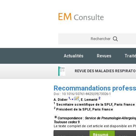
Rechercher
Actualités
Revues
Trait
REVUE DES MALADIES RESPIRATO
Recommandations professio
Doi : 10.1016/S0761-8425(09)73326-1
1
,
⁎
2
A. Didier
, E. Lemarié
1
Secrétaire scientifique de la SPLF, Paris France
2
Président de la SPLF, Paris France
Correspondance : Service de Pneumologie-Allergolog
Toulouse cedex 9.
Le texte complet de cet article est disponible en P
Résumé