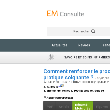
Rechercher
Actualités
Revues
Trait
SAVOIRS ET SOINS INFIRMIERS
Comment renforcer le proc
pratique soignante ?
- 05/01/10
[60-040-P-60] - Doi : 10.1016/S0000-0000(10)54446-2
⁎
J.-G. Boula
6, chemin de Veilloud, 1024 Ecublens, Suisse
Auteur correspondant.
Résumé
PDF
Article
Figures
Mots clés