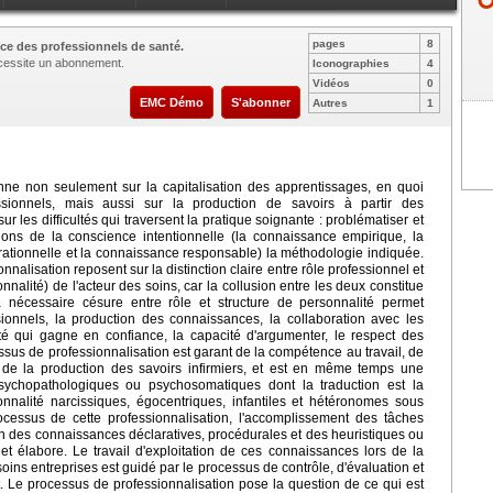
pages
8
ce des professionnels de santé.
nécessite un abonnement.
Iconographies
4
Vidéos
0
EMC Démo
S'abonner
Autres
1
nne non seulement sur la capitalisation des apprentissages, en quoi
fessionnels, mais aussi sur la production de savoirs à partir des
r les difficultés qui traversent la pratique soignante : problématiser et
tions de la conscience intentionnelle (la connaissance empirique, la
 rationnelle et la connaissance responsable) la méthodologie indiquée.
nnalisation reposent sur la distinction claire entre rôle professionnel et
alité) de l'acteur des soins, car la collusion entre les deux constitue
 nécessaire césure entre rôle et structure de personnalité permet
essionnels, la production des connaissances, la collaboration avec les
té qui gagne en confiance, la capacité d'argumenter, le respect des
cessus de professionnalisation est garant de la compétence au travail, de
t, de la production des savoirs infirmiers, et est en même temps une
sychopathologiques ou psychosomatiques dont la traduction est la
nalité narcissiques, égocentriques, infantiles et hétéronomes sous
essus de cette professionnalisation, l'accomplissement des tâches
on des connaissances déclaratives, procédurales et des heuristiques ou
 et élabore. Le travail d'exploitation de ces connaissances lors de la
ins entreprises est guidé par le processus de contrôle, d'évaluation et
t. Le processus de professionnalisation pose la question de ce qui est