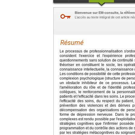
Bienvenue sur EM-consulte, la référen
L’accès au texte intégral de cet article 
Résumé
Le processus de professionnalisation s'ordo
consistent l'exercice et l'expérience pro
questionnements sans solution de continuité su
théoriser en constituent le socle, les opéra
connaissance intellectuelle, la connaissance
Les conditions de possibilité de cette professio
complexion psychologique (structure de personn
un obstacle inhibiteur de ce processus. La
l'amélioration du rôle et de l'identité prof
collègues, le renforcement de la personnali
patients et l'efficacité dans les soins. Le pro
l'efficacité des soins, du respect du patien
prévention des violences et des dérives p
décompensation des organisations de person
forme de dépression nerveuse. Dans le proc
complexes est rendu possible par l'exploitati
stratégies cognitives que l'infirmier possède
programmation et du contrôle des actions de so
par les stratégies métacognitives du soignan