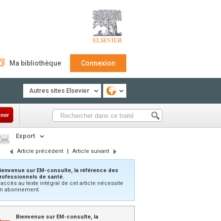
Ma bibliothèque
Connexion
Autres sites Elsevier
ner
Export
Article précédent
|
Article suivant
ienvenue sur EM-consulte, la référence des
rofessionnels de santé.
’accès au texte intégral de cet article nécessite
n abonnement.
Bienvenue sur EM-consulte, la