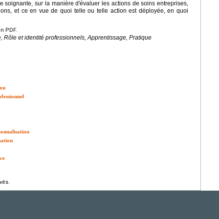
ue soignante, sur la manière d'évaluer les actions de soins entreprises,
ions, et ce en vue de quoi telle ou telle action est déployée, en quoi
en PDF.
 Rôle et identité professionnels, Apprentissage, Pratique
ion
ofessionnel
ionnalisation
sation
nce
vés.