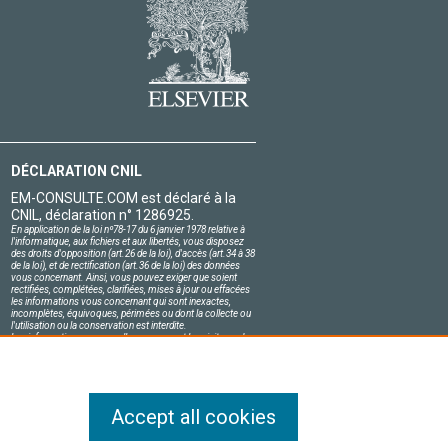
DÉCLARATION CNIL
EM-CONSULTE.COM est déclaré à la
CNIL, déclaration n° 1286925.
En application de la loi nº78-17 du 6 janvier 1978 relative à
l'informatique, aux fichiers et aux libertés, vous disposez
des droits d'opposition (art.26 de la loi), d'accès (art.34 à 38
de la loi), et de rectification (art.36 de la loi) des données
vous concernant. Ainsi, vous pouvez exiger que soient
rectifiées, complétées, clarifiées, mises à jour ou effacées
les informations vous concernant qui sont inexactes,
incomplètes, équivoques, périmées ou dont la collecte ou
l'utilisation ou la conservation est interdite.
Les informations personnelles concernant les visiteurs de
notre site, y compris leur identité, sont confidentielles.
Le responsable du site s'engage sur l'honneur à respecter
les conditions légales de confidentialité applicables en
France et à ne pas divulguer ces informations à des tiers.
Accept all cookies