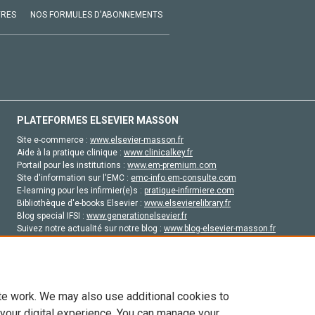
VRES
NOS FORMULES D'ABONNEMENTS
PLATEFORMES ELSEVIER MASSON
Site e-commerce :
www.elsevier-masson.fr
Aide à la pratique clinique :
www.clinicalkey.fr
Portail pour les institutions :
www.em-premium.com
Site d'information sur l'EMC :
emc-info.em-consulte.com
E-learning pour les infirmier(e)s :
pratique-infirmiere.com
Bibliothèque d'e-books Elsevier :
www.elsevierelibrary.fr
Blog special IFSI :
www.generationelsevier.fr
Suivez notre actualité sur notre blog :
www.blog-elsevier-masson.fr
Site d'emploi en santé :
emploisante.com
te work. We may also use additional cookies to
 your digital experience. You can manage your