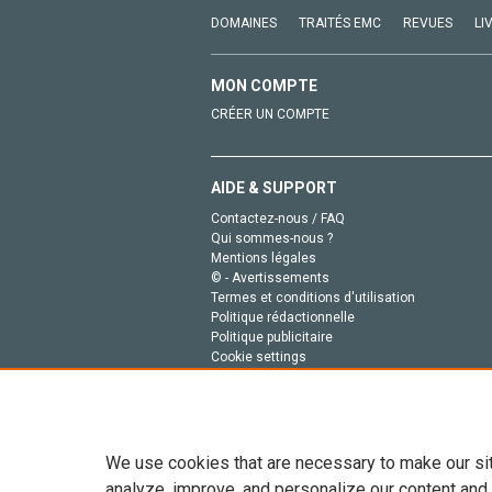
DOMAINES
TRAITÉS EMC
REVUES
LI
MON COMPTE
CRÉER UN COMPTE
AIDE & SUPPORT
Contactez-nous / FAQ
Qui sommes-nous ?
Mentions légales
© - Avertissements
Termes et conditions d'utilisation
Politique rédactionnelle
Politique publicitaire
Cookie settings
Politique de la vie privée
We use cookies that are necessary to make our si
analyze, improve, and personalize our content and