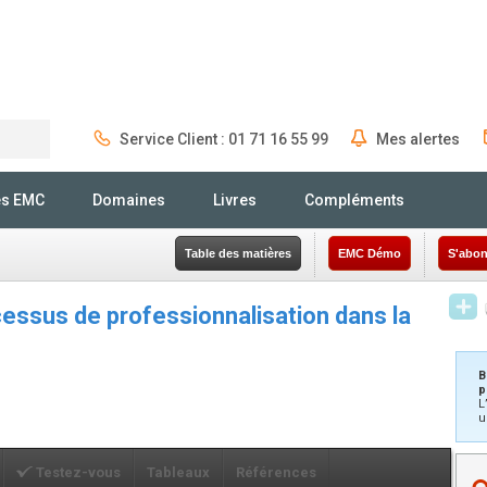
Service Client : 01 71 16 55 99
Mes alertes
Rechercher
és EMC
Domaines
Livres
Compléments
Table des matières
EMC Démo
S'abon
essus de professionnalisation dans la
B
p
L
u
Testez-vous
Tableaux
Références