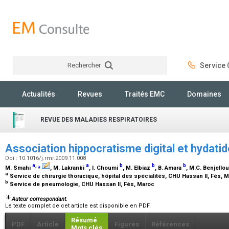
Rechercher
Service C
Rechercher
Actualités
Revues
Traités EMC
Domaines
REVUE DES MALADIES RESPIRATOIRES
Association hippocratisme digital et hydat
Doi : 10.1016/j.rmr.2009.11.008
a
,
⁎
a
b
b
b
M. Smahi
, M. Lakranbi
, I. Choumi
, M. Elbiaz
, B. Amara
, M.C. Benjello
a
Service de chirurgie thoracique, hôpital des spécialités, CHU Hassan II, Fès, 
b
Service de pneumologie, CHU Hassan II, Fès, Maroc
Auteur correspondant.
Le texte complet de cet article est disponible en PDF.
Résumé
PDF
Article
Figures
Références
Mots clés