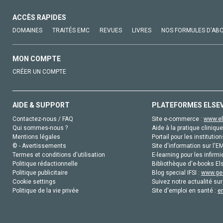
ACCÈS RAPIDES
DOMAINES
TRAITÉS EMC
REVUES
LIVRES
NOS FORMULES D'AB
MON COMPTE
CRÉER UN COMPTE
AIDE & SUPPORT
PLATEFORMES ELSE
Contactez-nous / FAQ
Site e-commerce :
www.el
Qui sommes-nous ?
Aide à la pratique clinique
Mentions légales
Portail pour les institution
© - Avertissements
Site d'information sur l'E
Termes et conditions d'utilisation
E-learning pour les infirmi
Politique rédactionnelle
Bibliothèque d'e-books Els
Politique publicitaire
Blog special IFSI :
www.gen
Cookie settings
Suivez notre actualité sur
Politique de la vie privée
Site d'emploi en santé :
e