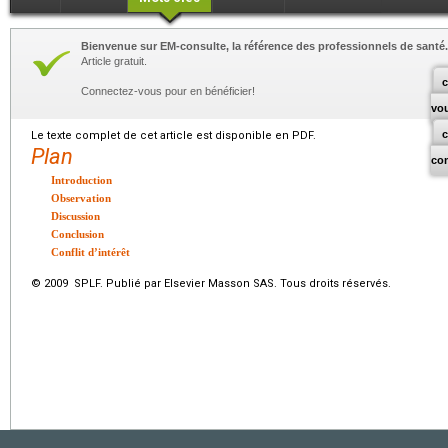
Bienvenue sur EM-consulte, la référence des professionnels de santé.
Article gratuit.
c
Connectez-vous pour en bénéficier!
vo
Le texte complet de cet article est disponible en PDF.
Plan
co
Introduction
Observation
Discussion
Conclusion
Conflit d’intérêt
© 2009 SPLF. Publié par Elsevier Masson SAS. Tous droits réservés.