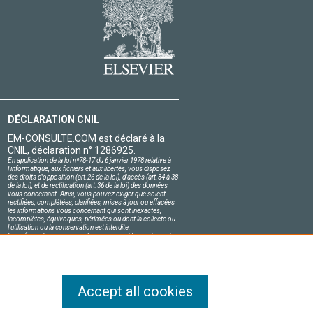
DÉCLARATION CNIL
EM-CONSULTE.COM est déclaré à la
CNIL, déclaration n° 1286925.
En application de la loi nº78-17 du 6 janvier 1978 relative à
l'informatique, aux fichiers et aux libertés, vous disposez
des droits d'opposition (art.26 de la loi), d'accès (art.34 à 38
de la loi), et de rectification (art.36 de la loi) des données
vous concernant. Ainsi, vous pouvez exiger que soient
rectifiées, complétées, clarifiées, mises à jour ou effacées
les informations vous concernant qui sont inexactes,
incomplètes, équivoques, périmées ou dont la collecte ou
l'utilisation ou la conservation est interdite.
Les informations personnelles concernant les visiteurs de
notre site, y compris leur identité, sont confidentielles.
Le responsable du site s'engage sur l'honneur à respecter
les conditions légales de confidentialité applicables en
France et à ne pas divulguer ces informations à des tiers.
Accept all cookies