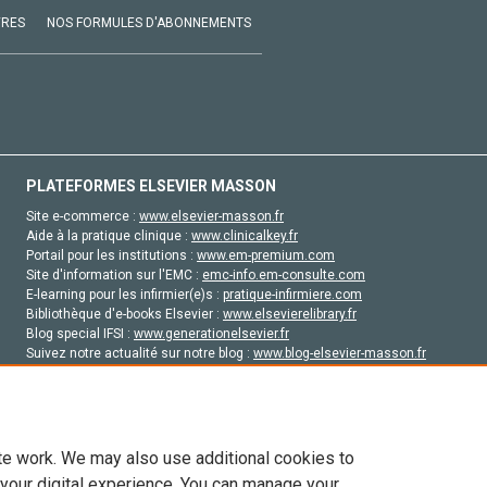
VRES
NOS FORMULES D'ABONNEMENTS
PLATEFORMES ELSEVIER MASSON
Site e-commerce :
www.elsevier-masson.fr
Aide à la pratique clinique :
www.clinicalkey.fr
Portail pour les institutions :
www.em-premium.com
Site d'information sur l'EMC :
emc-info.em-consulte.com
E-learning pour les infirmier(e)s :
pratique-infirmiere.com
Bibliothèque d'e-books Elsevier :
www.elsevierelibrary.fr
Blog special IFSI :
www.generationelsevier.fr
Suivez notre actualité sur notre blog :
www.blog-elsevier-masson.fr
Site d'emploi en santé :
emploisante.com
te work. We may also use additional cookies to
 your digital experience. You can manage your