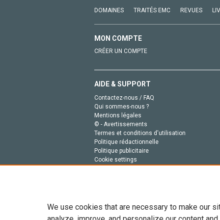
DOMAINES
TRAITÉS EMC
REVUES
LI
MON COMPTE
CRÉER UN COMPTE
AIDE & SUPPORT
Contactez-nous / FAQ
Qui sommes-nous ?
Mentions légales
© - Avertissements
Termes et conditions d'utilisation
Politique rédactionnelle
Politique publicitaire
Cookie settings
Politique de la vie privée
We use cookies that are necessary to make our si
analyze, improve, and personalize our content and