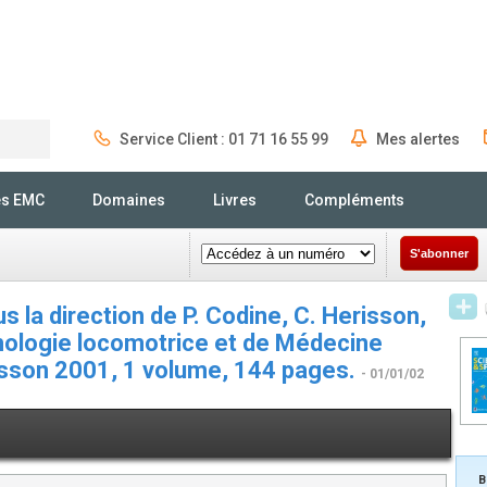
Service Client : 01 71 16 55 99
Mes alertes
Rechercher
és EMC
Domaines
Livres
Compléments
S'abonner
s la direction de P. Codine, C. Herisson,
thologie locomotrice et de Médecine
asson 2001, 1 volume, 144 pages.
- 01/01/02
B