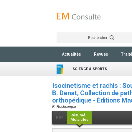
Rechercher
Actualités
Revues
Trait
SCIENCE & SPORTS
Isocinetisme et rachis : Sou
B. Denat, Collection de pa
orthopédique - Éditions M
P. Rochcongar
Résumé
PDF
Mots clés