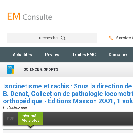
Rechercher
Service C
Rechercher
Actualités
Revues
Traités EMC
Domaines
SCIENCE & SPORTS
Isocinetisme et rachis : Sous la direction de
B. Denat, Collection de pathologie locomot
orthopédique - Éditions Masson 2001, 1 vo
P. Rochcongar
Résumé
PDF
Mots clés