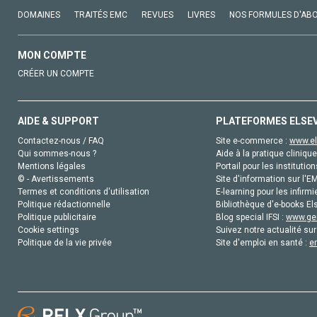
DOMAINES
TRAITÉS EMC
REVUES
LIVRES
NOS FORMULES D'AB
MON COMPTE
CRÉER UN COMPTE
AIDE & SUPPORT
PLATEFORMES ELSE
Contactez-nous / FAQ
Site e-commerce :
www.el
Qui sommes-nous ?
Aide à la pratique clinique
Mentions légales
Portail pour les institution
© - Avertissements
Site d'information sur l'E
Termes et conditions d'utilisation
E-learning pour les infirmi
Politique rédactionnelle
Bibliothèque d'e-books Els
Politique publicitaire
Blog special IFSI :
www.gen
Cookie settings
Suivez notre actualité sur
Politique de la vie privée
Site d'emploi en santé :
e