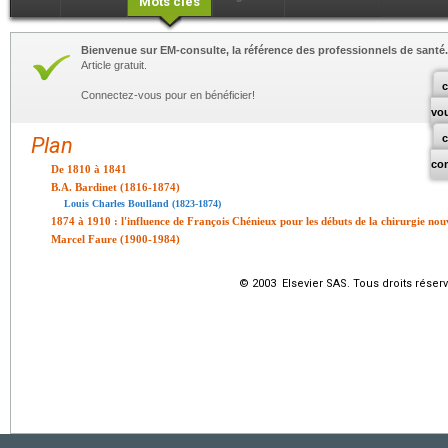
Mots clés
Bienvenue sur EM-consulte, la référence des professionnels de santé.
Article gratuit.
c
Connectez-vous pour en bénéficier!
vo
Plan
co
De 1810 à 1841
B.A. Bardinet (1816-1874)
Louis Charles Boulland (1823-1874)
1874 à 1910 : l'influence de François Chénieux pour les débuts de la chirurgie nouv
Marcel Faure (1900-1984)
© 2003 Elsevier SAS. Tous droits réserv