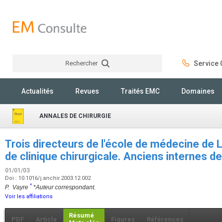
Rechercher
Service C
Rechercher
Actualités
Revues
Traités EMC
Domaines
ANNALES DE CHIRURGIE
Trois directeurs de l'école de médecine de
de clinique chirurgicale. Anciens internes d
01/01/03
Doi : 10.1016/j.anchir.2003.12.002
*
P. Vayre
*Auteur correspondant.
Voir les affiliations
Résumé
PDF
Article
Figures
Références