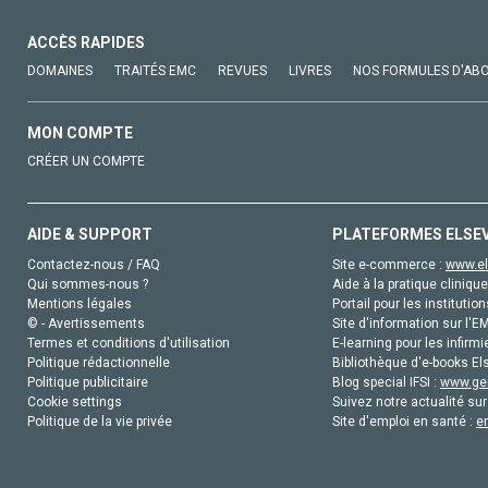
ACCÈS RAPIDES
DOMAINES
TRAITÉS EMC
REVUES
LIVRES
NOS FORMULES D'AB
MON COMPTE
CRÉER UN COMPTE
AIDE & SUPPORT
PLATEFORMES ELSE
Contactez-nous / FAQ
Site e-commerce :
www.el
Qui sommes-nous ?
Aide à la pratique clinique
Mentions légales
Portail pour les institution
© - Avertissements
Site d'information sur l'E
Termes et conditions d'utilisation
E-learning pour les infirmi
Politique rédactionnelle
Bibliothèque d'e-books Els
Politique publicitaire
Blog special IFSI :
www.gen
Cookie settings
Suivez notre actualité sur
Politique de la vie privée
Site d'emploi en santé :
e