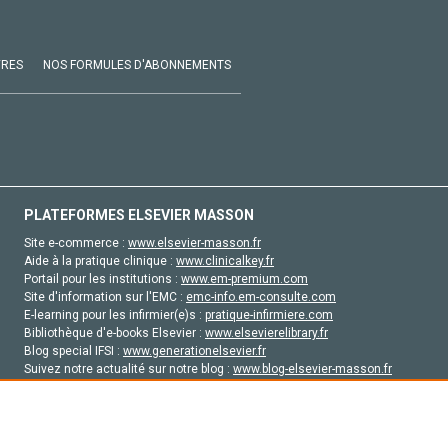
VRES
NOS FORMULES D'ABONNEMENTS
PLATEFORMES ELSEVIER MASSON
Site e-commerce :
www.elsevier-masson.fr
Aide à la pratique clinique :
www.clinicalkey.fr
Portail pour les institutions :
www.em-premium.com
Site d'information sur l'EMC :
emc-info.em-consulte.com
E-learning pour les infirmier(e)s :
pratique-infirmiere.com
Bibliothèque d'e-books Elsevier :
www.elsevierelibrary.fr
Blog special IFSI :
www.generationelsevier.fr
Suivez notre actualité sur notre blog :
www.blog-elsevier-masson.fr
Site d'emploi en santé :
emploisante.com