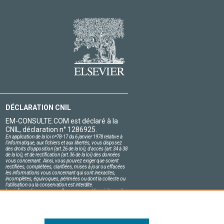
DÉCLARATION CNIL
EM-CONSULTE.COM est déclaré à la
CNIL, déclaration n° 1286925.
En application de la loi nº78-17 du 6 janvier 1978 relative à
l'informatique, aux fichiers et aux libertés, vous disposez
des droits d'opposition (art.26 de la loi), d'accès (art.34 à 38
de la loi), et de rectification (art.36 de la loi) des données
vous concernant. Ainsi, vous pouvez exiger que soient
rectifiées, complétées, clarifiées, mises à jour ou effacées
les informations vous concernant qui sont inexactes,
incomplètes, équivoques, périmées ou dont la collecte ou
l'utilisation ou la conservation est interdite.
Les informations personnelles concernant les visiteurs de
notre site, y compris leur identité, sont confidentielles.
Le responsable du site s'engage sur l'honneur à respecter
les conditions légales de confidentialité applicables en
France et à ne pas divulguer ces informations à des tiers.