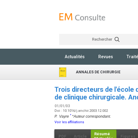
Rechercher
Actualités
Revues
Trait
ANNALES DE CHIRURGIE
Trois directeurs de l'écol
de clinique chirurgicale. A
01/01/03
Doi : 10.1016/j.anchir.2003.12.002
*
P. Vayre
*Auteur correspondant.
Voir les affiliations
Résumé
PDF
Article
Figures