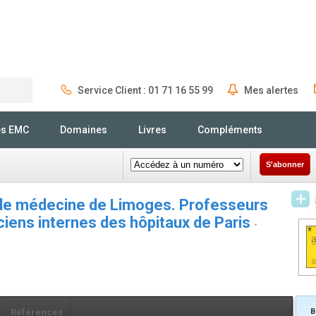
Service Client : 01 71 16 55 99
Mes alertes
Rechercher
és EMC
Domaines
Livres
Compléments
S'abonner
e de médecine de Limoges. Professeurs
nciens internes des hôpitaux de Paris
-
Références
B