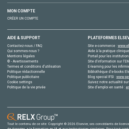
MON COMPTE
CRÉER UN COMPTE
AIDE & SUPPORT
PLATEFORMES ELSE
Contactez-nous / FAQ
Site e-commerce :
www.el
Qui sommes-nous ?
Aide à la pratique clinique
Mentions légales
Portail pour les institution
© - Avertissements
Site d'information sur l'E
Termes et conditions d'utilisation
E-learning pour les infirmi
Politique rédactionnelle
Bibliothèque d'e-books Els
Politique publicitaire
Blog special IFSI :
www.gen
Cookie settings
Suivez notre actualité sur
Politique de la vie privée
Site d'emploi en santé :
e
Tout le contenu de ce site: Copyright © 2026 Elsevier, ses concédants de licence e
de données, a la formation en IA et aux technologies similaires. Pour tout con