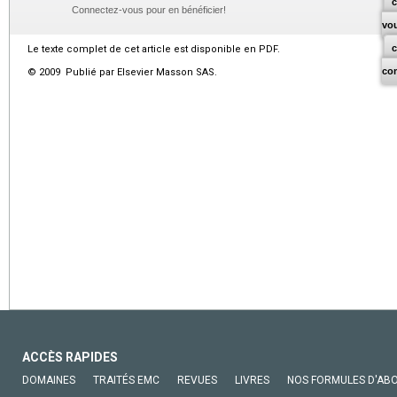
c
Connectez-vous pour en bénéficier!
vo
Le texte complet de cet article est disponible en PDF.
co
© 2009 Publié par Elsevier Masson SAS.
ACCÈS RAPIDES
DOMAINES
TRAITÉS EMC
REVUES
LIVRES
NOS FORMULES D'AB