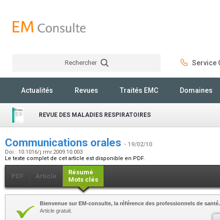
Rechercher
Service C
Rechercher
Actualités
Revues
Traités EMC
Domaines
REVUE DES MALADIES RESPIRATOIRES
Communications orales
- 19/02/10
Doi : 10.1016/j.rmr.2009.10.003
Le texte complet de cet article est disponible en PDF.
Résumé
PDF
Article
Mots clés
Bienvenue sur EM-consulte, la référence des professionnels de santé.
Article gratuit.