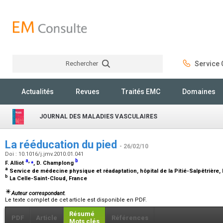
Rechercher
Service C
Rechercher
Actualités
Revues
Traités EMC
Domaines
JOURNAL DES MALADIES VASCULAIRES
La rééducation du pied
- 26/02/10
Doi : 10.1016/j.jmv.2010.01.041
a
,
⁎
b
F. Alliot
, D. Champlong
a
Service de médecine physique et réadaptation, hôpital de la Pitié-Salpêtrière,
b
La Celle-Saint-Cloud, France
Auteur correspondant.
Le texte complet de cet article est disponible en PDF.
Résumé
PDF
Article
Références
Mots clés