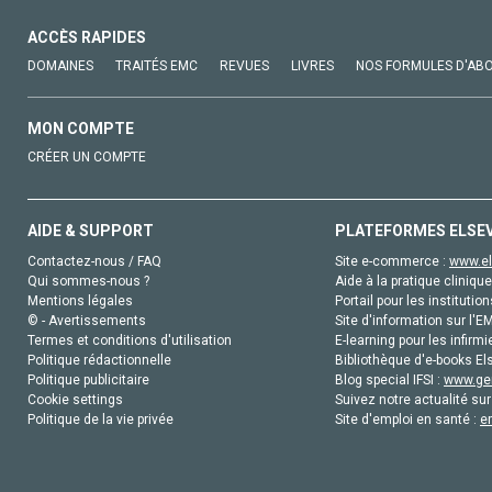
ACCÈS RAPIDES
DOMAINES
TRAITÉS EMC
REVUES
LIVRES
NOS FORMULES D'AB
MON COMPTE
CRÉER UN COMPTE
AIDE & SUPPORT
PLATEFORMES ELSE
Contactez-nous / FAQ
Site e-commerce :
www.el
Qui sommes-nous ?
Aide à la pratique clinique
Mentions légales
Portail pour les institution
© - Avertissements
Site d'information sur l'E
Termes et conditions d'utilisation
E-learning pour les infirmi
Politique rédactionnelle
Bibliothèque d'e-books Els
Politique publicitaire
Blog special IFSI :
www.gen
Cookie settings
Suivez notre actualité sur
Politique de la vie privée
Site d'emploi en santé :
e