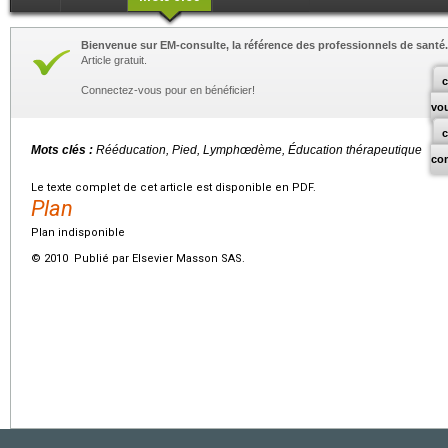
Bienvenue sur EM-consulte, la référence des professionnels de santé.
Article gratuit.
c
Connectez-vous pour en bénéficier!
vo
Mots clés :
Rééducation, Pied, Lymphœdème, Éducation thérapeutique
co
Le texte complet de cet article est disponible en PDF.
Plan
Plan indisponible
© 2010 Publié par Elsevier Masson SAS.