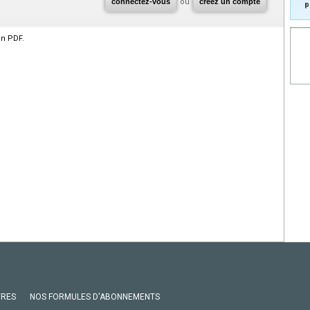
connectez-vous
ou
créez un compte
p
en PDF.
VRES
NOS FORMULES D'ABONNEMENTS