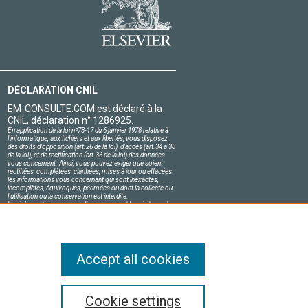
DÉCLARATION CNIL
EM-CONSULTE.COM est déclaré à la
CNIL, déclaration n° 1286925.
En application de la loi nº78-17 du 6 janvier 1978 relative à
l'informatique, aux fichiers et aux libertés, vous disposez
des droits d'opposition (art.26 de la loi), d'accès (art.34 à 38
de la loi), et de rectification (art.36 de la loi) des données
vous concernant. Ainsi, vous pouvez exiger que soient
rectifiées, complétées, clarifiées, mises à jour ou effacées
les informations vous concernant qui sont inexactes,
incomplètes, équivoques, périmées ou dont la collecte ou
l'utilisation ou la conservation est interdite.
Les informations personnelles concernant les visiteurs de
notre site, y compris leur identité, sont confidentielles.
Le responsable du site s'engage sur l'honneur à respecter
les conditions légales de confidentialité applicables en
France et à ne pas divulguer ces informations à des tiers.
Accept all cookies
compris ceux relatifs à l'exploration de textes et
Cookie settings
ve Commons s'appliquent.